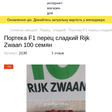
Оновлення цін. Дізнайтесь актуальну вартість у менеджера
Семена овощей
Перец
сладкий
Портека F1 перец сладкий
Портека F1 перец сладкий Rijk
Zwaan 100 семян
Артикул:
2130
1 отзыв
−2%