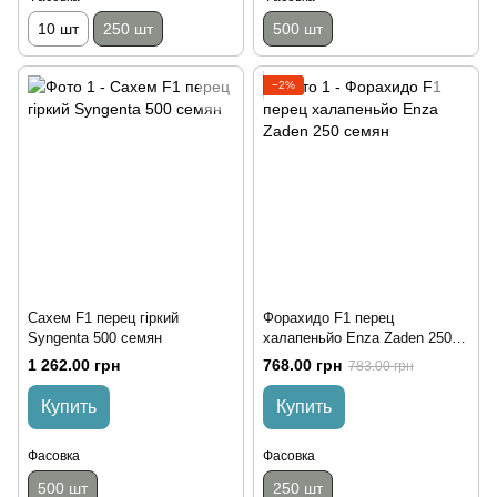
10 шт
250 шт
500 шт
−2%
Сахем F1 перец гіркий
Форахидо F1 перец
Syngenta 500 семян
халапеньйо Enza Zaden 250
семян
1 262.00 грн
768.00 грн
783.00 грн
Купить
Купить
Фасовка
Фасовка
500 шт
250 шт