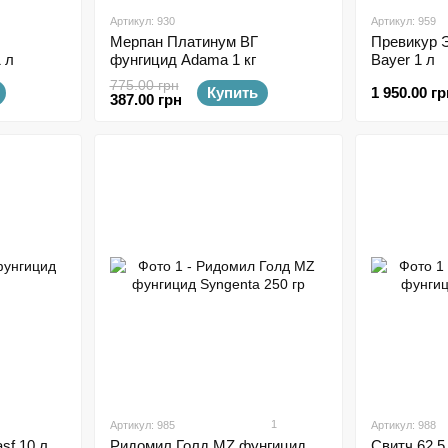
Артикул: 930
Артикул: 959
Мерпан Платинум ВГ
Превикур 
фунгицид Adama 1 кг
Bayer 1 л
 л
775.00 грн
Купить
1 950.00 гр
387.00 грн
1
Артикул: 985
Артикул: 988
sf 10 л
Ридомил Голд MZ фунгицид
Свитч 62,5