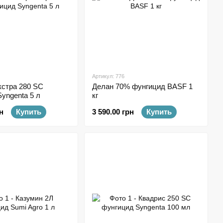
Артикул: 776
кстра 280 SC
Делан 70% фунгицид BASF 1
yngenta 5 л
кг
н
Купить
3 590.00 грн
Купить