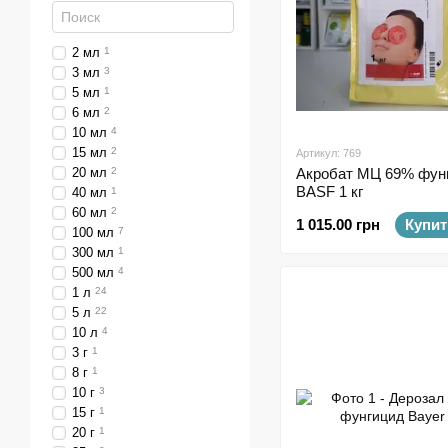
2 мл
1
3 мл
3
5 мл
1
6 мл
2
10 мл
4
15 мл
2
Артикул: 769
20 мл
2
Акробат МЦ 69% фун
BASF 1 кг
40 мл
1
60 мл
2
1 015.00 грн
Купит
100 мл
7
300 мл
1
500 мл
4
1 л
24
5 л
22
10 л
4
3 г
1
8 г
1
10 г
3
15 г
1
20 г
1