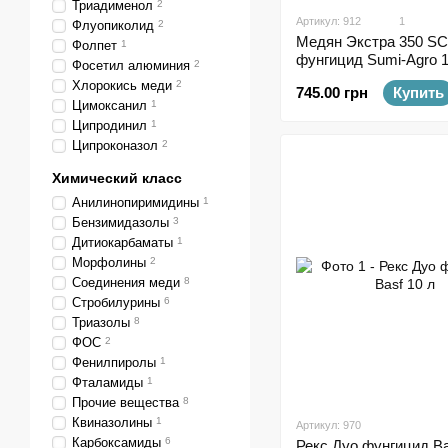
Триадименол
2
Артикул: 912
1
Флуопиколид
2
Медян Экстра 350 SC
Фолпет
1
фунгицид Sumi-Agro 1
Фосетил алюминия
2
Хлорокись меди
2
745.00 грн
Купить
Цимоксанил
1
Ципродинил
1
Ципроконазол
2
Химический класс
Анилинопиримидины
1
Бензимидазолы
3
Дитиокарбаматы
1
Морфолины
2
Соединения меди
8
Стробилурины
6
Триазолы
8
ФОС
2
Фенилпиролы
1
Фталамиды
1
Прочие вещества
8
Квиназолины
1
Артикул: 970
Карбоксамиды
6
Рекс Дуо фунгицид Ba