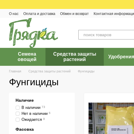
Перейти к основному контенту
О нас
Оплата и доставка
Обмен и возврат
Контактная информац
Семена
Средства защиты
Удобрени
овощей
растений
Главная
Средства защиты растений
Фунгициды
Фунгициды
Наличие
В наличии
73
Нет в наличии
6
Ожидается
9
Фасовка