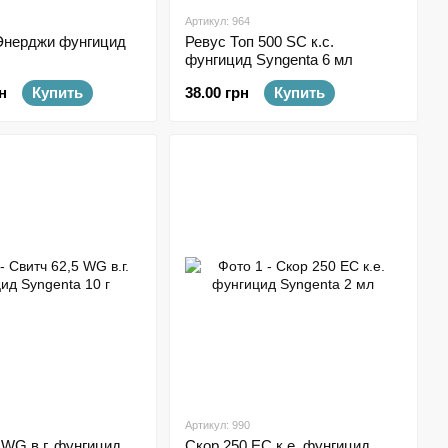
Артикул: 964
Энерджи фунгицид
Ревус Топ 500 SC к.с.
фунгицид Syngenta 6 мл
н
Купить
38.00 грн
Купить
Артикул: 990
 WG в.г. фунгицид
Скор 250 ЕС к.е. фунгицид