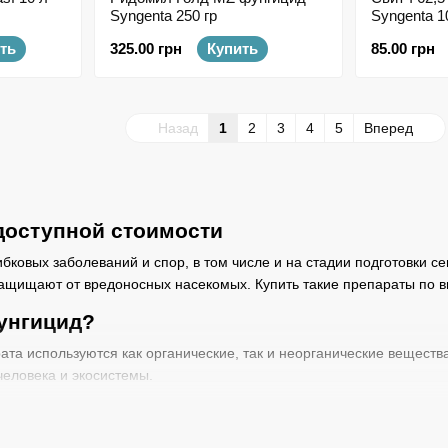
Syngenta 250 гр
Syngenta 10
ть
325.00 грн
Купить
85.00 грн
Назад
1
2
3
4
5
Вперед
доступной стоимости
ибковых заболеваний и спор, в том числе и на стадии подготовки с
ащищают от вредоносных насекомых. Купить такие препараты по в
унгицид?
ата используются как органические, так и неорганические вещества
человека и экосистемы.
бор по перечню проблематик на участке. Это может быть мучнист
известен. Но в основном детерминирует успех: