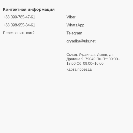
Контактная информация
+38 099-785-47-61
Viber
+38 098-955-34-61
WhatsApp
ому же, эффективность борьбы с некоторыми грибками
Telegram
Перезвонить вам?
иал.
gryadka@ukr.net
аботаны свои схемы, что должны видоизменяться в
Склад: Украина, г. Львов, ул.
Драгана 9, 79049 Пн-Пт: 09:00–
18:00 Сб: 09:00–16:00
Карта проезда
грариев. Профилактические меры значительно улучшают
о обработке участка поможет справиться с большинством
х высокое качество своих средств защиты растений
е делают сотрудничество взаимовыгодным.