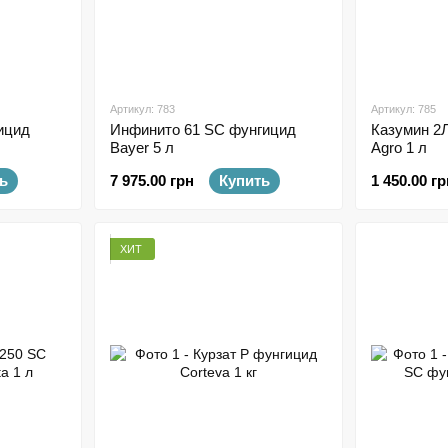
Артикул: 783
Артикул: 785
ицид
Инфинито 61 SC фунгицид
Казумин 2
Bayer 5 л
Agro 1 л
ь
7 975.00 грн
Купить
1 450.00 гр
ХИТ