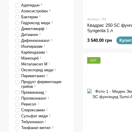
Адепидын
6
Азоксистробин
6
Бактерии
2
Артикул: 791
Гидроксид меди
2
Квадрис 250 SC фунг
Диметоморф
1
Syngenta 1 л
Дитианон
1
3 540.00 грн
Купит
Дифеноконазол
2
Изопиразам
1
Карбендазим
1
Манкоцеб
1
ХИТ
Металаксил М
1
Оксихлорид меди
1
Пириметанил
1
Продукт ферментации
грибов
2
Проквиназид
1
Пропиконазол
1
Ревисол
1
Спироксамин
1
Сульфат меди
2
Тебуконазол
2
Тиофанат-метил
2