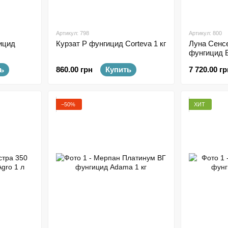
Артикул: 798
Артикул: 800
ицид
Курзат Р фунгицид Corteva 1 кг
Луна Сенс
фунгицид B
ь
860.00 грн
Купить
7 720.00 гр
−50%
ХИТ