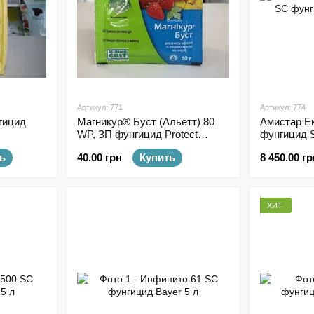
Артикул: 771
Артикул: 774
гицид
Магникур® Буст (Альетт) 80
Амистар Е
WP, ЗП фунгицид Protect
фунгицид S
Garden 10 г
ь
40.00 грн
Купить
8 450.00 гр
ХИТ