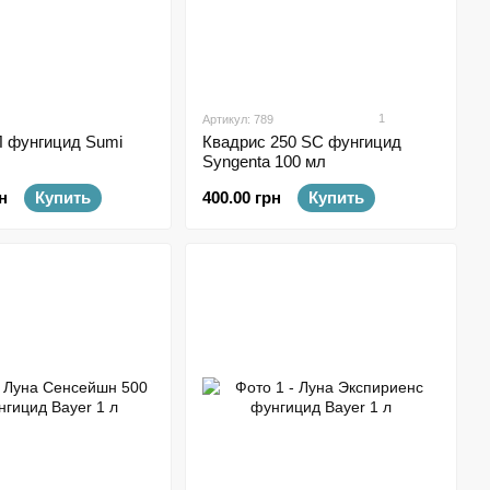
1
Артикул: 789
Л фунгицид Sumi
Квадрис 250 SC фунгицид
Syngenta 100 мл
н
Купить
400.00 грн
Купить