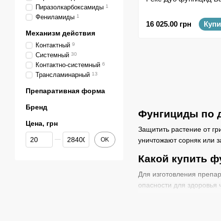
Пиразолкарбоксамиды
1
Фениламиды
1
16 025.00 грн
Купи
Механизм действия
Контактный
9
Системный
30
Контактно-системный
6
Трансламинарный
13
Препаративная форма
Бренд
Фунгициды по 
Цена, грн
Защитить растение от гр
От Цена, грн
До Цена, грн
OK
уничтожают сорняк или з
Какой купить ф
Для изготовления препар
опасности для здоровья 
Наиболее релевантный вы
препаратов до конца не 