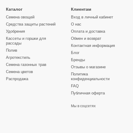
химические процессы грибка;
Каталог
Клиентам
ов, управляющая реакциями;
Семена овощей
Вход в личный кабинет
 дыхания и пр.
Средства защиты растений
О нас
ния для использования препаратов в связи с их токсичностью. К т
Удобрения
Оплата и доставка
ные меры, когда обрабатывается исключительно посадочный матер
Кассеты и горшки для
Обмен и возврат
рассады
ься нужно также и на сроки обработки. Для каждой культуры разр
Контактная информация
Полив
 условий в регионе.
Блог
Агротекстиль
Бренды
фунгицид
Семена газонных трав
Отзывы о магазине
Семена цветов
 найти целый список препаратов, удовлетворяющий потребности а
Политика
Распродажа
конфиденциальности
по многим культурам. А регулярно выполнимая система действий п
FAQ
Публичная оферта
не можно выгодно купить препараты от известных и уже доказавши
емые цены для оптовиков и оперативная доставка по всей Украин
Мы в соцсетях