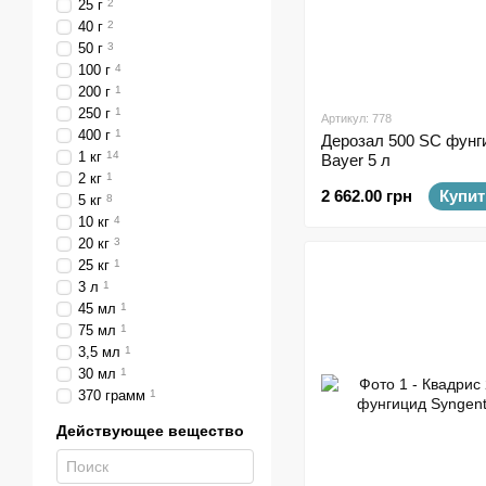
25 г
2
40 г
2
50 г
3
100 г
4
200 г
1
250 г
1
Артикул: 778
400 г
1
Дерозал 500 SC фунг
1 кг
14
Bayer 5 л
2 кг
1
2 662.00 грн
Купит
5 кг
8
10 кг
4
20 кг
3
25 кг
1
3 л
1
45 мл
1
75 мл
1
3,5 мл
1
30 мл
1
370 грамм
1
Действующее вещество