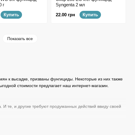
 г
Syngenta 2 мл
Купить
22.00 грн
Купить
Показать все
емян к высадке, призваны фунгициды. Некоторые из них также
ыгодной стоимости предлагает наш интернет-магазин.
. И те, и другие требуют продуманных действий ввиду своей
ая роса, фитофтороз и пр. Принцип действия большинства