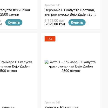
Артикул: 336
капуста пекинская
Вероника F1 капуста цветная,
 2500 семян
тип романеско Bejo Zaden 2500
семян
н
5 743.00 грн
Купить
Купить
н
5 629.00 грн
−2%
Артикул: 346
 капуста
Климаро F1 капуста