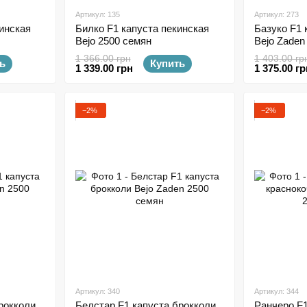
Артикул: 135
Артикул: 273
инская
Билко F1 капуста пекинская
Базуко F1 
Bejo 2500 семян
Bejo Zaden
1 366.00 грн
1 403.00 гр
ь
Купить
1 339.00 грн
1 375.00 гр
−2%
−2%
Артикул: 340
Артикул: 344
рокколи
Белстар F1 капуста брокколи
Ранчеро F1