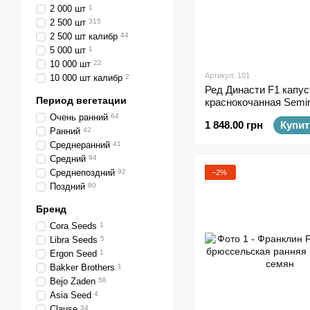
2 000 шт
1
2 500 шт
315
2 500 шт калибр
44
5 000 шт
1
10 000 шт
22
Артикул: 101
10 000 шт калибр
2
Ред Династи F1 капус
Период вегетации
краснокочанная Semin
семян
Очень ранний
64
1 848.00 грн
Купит
Ранний
42
Среднеранний
41
Средний
94
Среднепоздний
92
−2%
Поздний
80
Бренд
Cora Seeds
1
Libra Seeds
5
Ergon Seed
1
Bakker Brothers
1
Bejo Zaden
58
Asia Seed
4
Clause
34