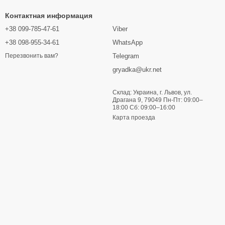
ером кочана, отсутствием прожилок, более нежным вкусом и
Контактная информация
+38 099-785-47-61
Viber
 при постоянных температурах выше 25 градусов.
+38 098-955-34-61
WhatsApp
щий ключевой особенностью – благодаря быстрой вегетации
Telegram
Перезвонить вам?
gryadka@ukr.net
пелых, а также высокой урожайностью. Имеет небольшой срок
Склад: Украина, г. Львов, ул.
Драгана 9, 79049 Пн-Пт: 09:00–
е, чем белокочанная капуста.
18:00 Сб: 09:00–16:00
Карта проезда
.
положены к хранению.
шо подходят для квашения и хранения в свежем виде.
ежем виде в течение всего межсезонья вплоть до весны.
ты
ается при +2-4 ℃, оптимальная температура в период