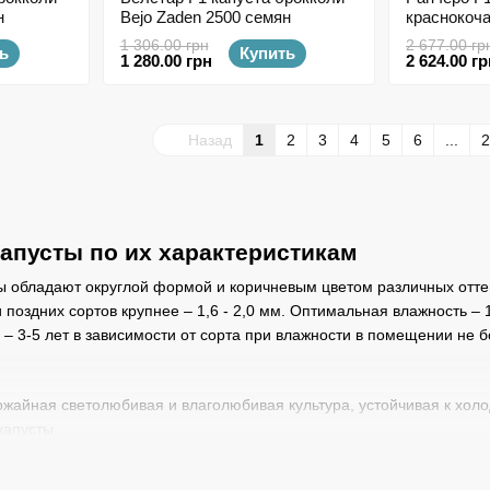
н
Bejo Zaden 2500 семян
краснокоча
2500 семя
1 306.00 грн
2 677.00 гр
ь
Купить
1 280.00 грн
2 624.00 гр
Назад
1
2
3
4
5
6
...
2
апусты по их характеристикам
 обладают округлой формой и коричневым цветом различных оттен
 поздних сортов крупнее – 1,6 - 2,0 мм. Оптимальная влажность –
 – 3-5 лет в зависимости от сорта при влажности в помещении не б
жайная светолюбивая и влаголюбивая культура, устойчивая к холод
капусты.
венно выведенный гибрид белокочанной капусты, более питательн
 урожайности.