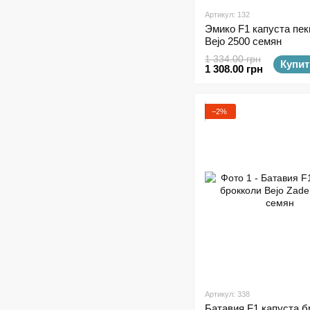
Артикул: 132
Эмико F1 капуста пек
Bejo 2500 семян
1 334.00 грн
Купит
1 308.00 грн
−2%
Артикул: 338
Батавия F1 капуста б