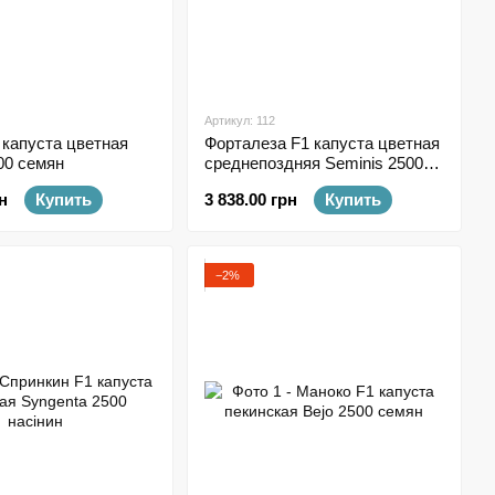
Артикул: 112
 капуста цветная
Форталеза F1 капуста цветная
00 семян
среднепоздняя Seminis 2500
семян
н
Купить
3 838.00 грн
Купить
−2%