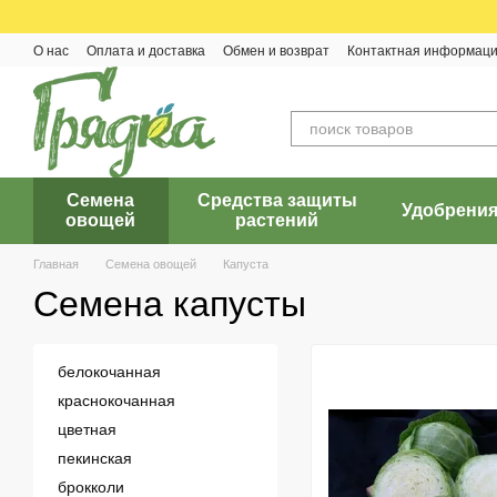
Перейти к основному контенту
О нас
Оплата и доставка
Обмен и возврат
Контактная информац
Семена
Средства защиты
Удобрени
овощей
растений
Главная
Семена овощей
Капуста
Семена капусты
белокочанная
краснокочанная
цветная
пекинская
брокколи