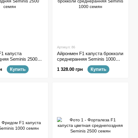
Артикул: 86
F1 капуста
Айронмен F1 капуста брокколи
няя Seminis 2500
среднеранняя Seminis 1000
семян
н
Купить
1 328.00 грн
Купить