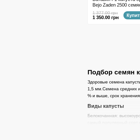
Bejo Zaden 2500 семя
1 377.00 грн
Купит
1 350.00 грн
Подбор семян к
Здоровые семена капусты
1,5 мм.Семена средних и
% и выше, срок хранения
Виды капусты
Белокочанная: высокоуро
самый популярный сорт 
Краснокочанная: искусст
условиях выращивания и