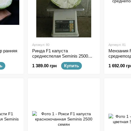
Артикул: 80
Артикул: 81
р ранняя
Ринда F1 капуста
Мензания 
среднеспелая Seminis 2500
среднепозд
семян
семян
ь
1 389.00 грн
Купить
1 692.00 гр