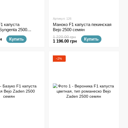
Артикул: 126
1 капуста
Маноко F1 капуста пекинская
Syngenta 2500
Bejo 2500 семян
1 220.00 грн
н
Купить
Купить
1 196.00 грн
−2%