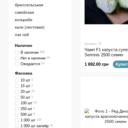
брюссельськая
савойская
кольраби
кале (листовая)
пак чой
Артикул: 76
Наличие
Чамп F1 капуста супе
В наличии
305
Seminis 2500 семян
Нет в наличии
90
Ожидается
53
1 692.00 грн
Купит
Фасовка
10 шт
1
15 шт
2
20 шт
22
50 шт
1
100 шт
10
250 шт
1
500 шт
9
1 000 шт
135
1 000 шт калибр
32