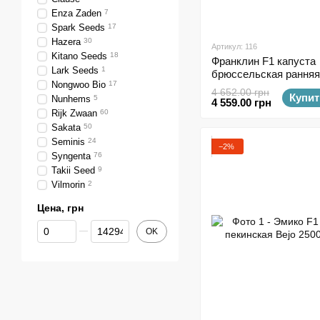
Enza Zaden
7
Spark Seeds
17
Hazera
30
Артикул: 116
Kitano Seeds
18
Франклин F1 капуста
Lark Seeds
1
брюссельская ранняя
Nongwoo Bio
17
2500 семян
4 652.00 грн
Купит
Nunhems
5
4 559.00 грн
Rijk Zwaan
60
Sakata
50
Seminis
24
−2%
Syngenta
76
Takii Seed
9
Vilmorin
2
Цена, грн
От Цена, грн
До Цена, грн
OK