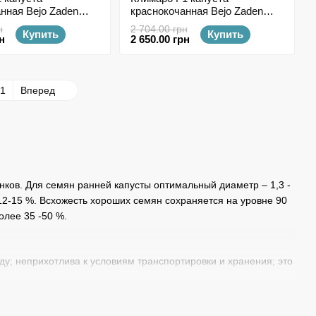
нная Bejo Zaden
краснокочанная Bejo Zaden
н
2500 семян
н
2 704.00 грн
Купить
Купить
н
2 650.00 грн
1
Вперед
ков. Для семян ранней капусты оптимальный диаметр – 1,3 -
 12-15 %. Всхожесть хороших семян сохраняется на уровне 90
олее 35 -50 %.
у; неприхотлива к условиям транспортировки и хранения; это
ый и полезный, чем «родитель» при практически одинаковых