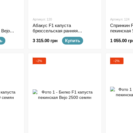
Артикул: 120
Артикул: 124
Абакус F1 капуста
Спринкин F
 Bejo
брюссельская ранняя
пекинская 
Syngenta 2500 семян
насінин
ь
3 315.00 грн
Купить
1 055.00 гр
−2%
−2%