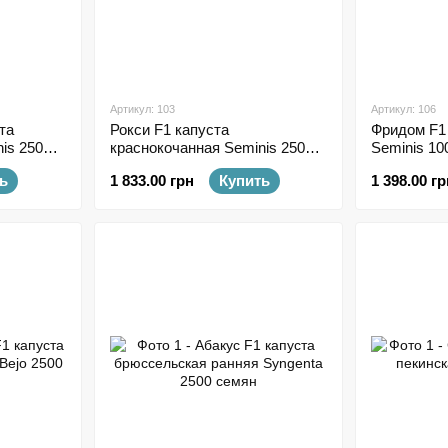
Артикул: 103
Артикул: 106
та
Рокси F1 капуста
Фридом F1
is 2500
краснокочанная Seminis 2500
Seminis 10
семян
ь
1 833.00 грн
Купить
1 398.00 гр