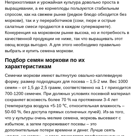
Неприхотливая и урожайная культура довольно проста в
выращивании, а ее корнеплоды пользуются стабильным
спросом, как на свежем рынке (редкое блюдо обходится без
моркови), так и у переработчиков (соки, пюре и острые
салатные смеси продаются в каждом супермаркете).
Конкуренция на морковном рынке высока, но и потребность в
качественной продукции не ниже, так что выращивать этот
овощ всегда выгодно. А для этого необходимо правильно
выбрать и купить семена моркови.
Подбор семян моркови по их
характеристикам
Семечки моркови имеют вытянутую овально-каплевидную
форму, размер подходящих для посева – 1,5-2 мм. Вес 1000
семян – от 1,5 до 2,5 грамм, соответственно на 1 г приходится
700-1200 семечек. При должных условиях посевной материал
сохраняет всхожесть более 70 % на протяжении 3-4 лет
(температура воздуха +5-10 ℃, относительная влажность –
50-60 %, без доступа прямых солнечных лучей). Из-за того,
что у культуры очень мелкие семена, морковь высевают с
избытком, а затем прореживают посевы – это
дополнительные потери времени и денег. Лучше сеять