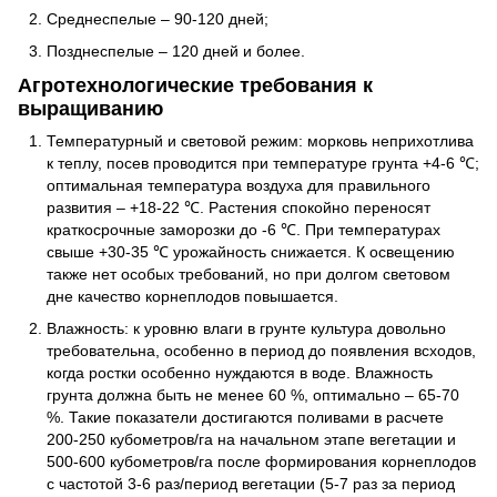
Среднеспелые – 90-120 дней;
Позднеспелые – 120 дней и более.
Агротехнологические требования к
выращиванию
Температурный и световой режим: морковь неприхотлива
к теплу, посев проводится при температуре грунта +4-6 ℃;
оптимальная температура воздуха для правильного
развития – +18-22 ℃. Растения спокойно переносят
краткосрочные заморозки до -6 ℃. При температурах
свыше +30-35 ℃ урожайность снижается. К освещению
также нет особых требований, но при долгом световом
дне качество корнеплодов повышается.
Влажность: к уровню влаги в грунте культура довольно
требовательна, особенно в период до появления всходов,
когда ростки особенно нуждаются в воде. Влажность
грунта должна быть не менее 60 %, оптимально – 65-70
%. Такие показатели достигаются поливами в расчете
200-250 кубометров/га на начальном этапе вегетации и
500-600 кубометров/га после формирования корнеплодов
с частотой 3-6 раз/период вегетации (5-7 раз за период