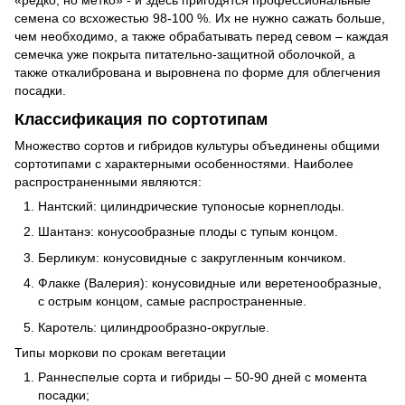
«редко, но метко» - и здесь пригодятся профессиональные
семена со всхожестью 98-100 %. Их не нужно сажать больше,
чем необходимо, а также обрабатывать перед севом – каждая
семечка уже покрыта питательно-защитной оболочкой, а
также откалибрована и выровнена по форме для облегчения
посадки.
Классификация по сортотипам
Множество сортов и гибридов культуры объединены общими
сортотипами с характерными особенностями. Наиболее
распространенными являются:
Нантский: цилиндрические тупоносые корнеплоды.
Шантанэ: конусообразные плоды с тупым концом.
Берликум: конусовидные с закругленным кончиком.
Флакке (Валерия): конусовидные или веретенообразные,
с острым концом, самые распространенные.
Каротель: цилиндрообразно-округлые.
Типы моркови по срокам вегетации
Раннеспелые сорта и гибриды – 50-90 дней с момента
посадки;