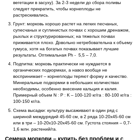
вегетации в засуху). За 2-3 недели до сбора поливы
следует прекратить, чтобы корнеплоды не
растрескивались.
Грунт: морковь хорошо растет на легких песчаных,
супесчаных и суглинистых почвах с хорошим дренажом,
рыхлых и структурированных; на тяжелых почвах
приживается плохо. Довольно нетребовательна к объему
гумуса, хотя на богатых почвах показывает лучшие
результаты. Оптимальная Ph - 5,5 – 7,0.
Подпитка: морковь практически не нуждается в
органических подкормках, а навоз вообще не
воспринимает – корнеплоды теряют форму и качество.
Минеральные подкормки в небольших количествах
необходимы, особенно внесение кальция и калия.
Примерный объем N : P : K – 100-120 кг/га : 80-100 кг/га :
100-150 кг/га.
Схема высадки: культуру высаживают в один ряд с
шириной междурядий 45-60 см, в 2 ряда 10-20х45-60 см
или в три – 10-20х10-20х45-60 см. Густота стояния – 0,7-
1,6 млн. растений/га.
Семена моркови – купить без проблем и с