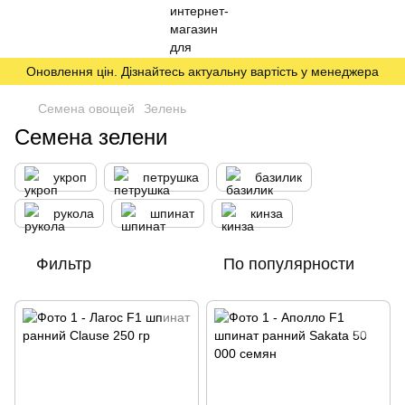
Оновлення цін. Дізнайтесь актуальну вартість у менеджера
Семена овощей
Зелень
Семена зелени
укроп
петрушка
базилик
рукола
шпинат
кинза
Фильтр
По популярности