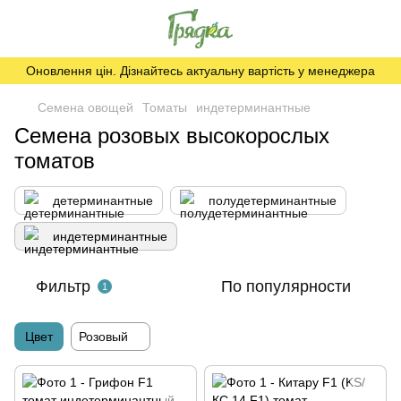
Оновлення цін. Дізнайтесь актуальну вартість у менеджера
Семена овощей
Томаты
индетерминантные
Семена розовых высокорослых
томатов
детерминантные
полудетерминантные
индетерминантные
Фильтр
По популярности
1
Цвет
Розовый