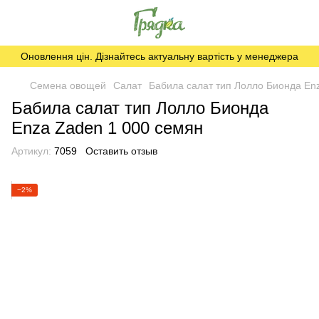
Оновлення цін. Дізнайтесь актуальну вартість у менеджера
Семена овощей
Салат
Бабила салат тип Лолло Бионда En
Бабила салат тип Лолло Бионда
Enza Zaden 1 000 семян
Артикул:
7059
Оставить отзыв
−2%