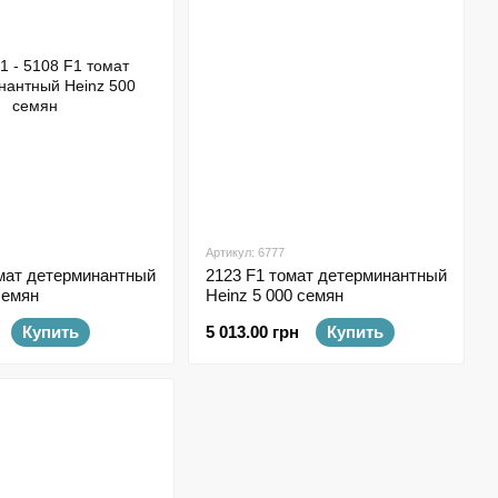
Артикул: 6777
омат детерминантный
2123 F1 томат детерминантный
семян
Heinz 5 000 семян
Купить
5 013.00 грн
Купить