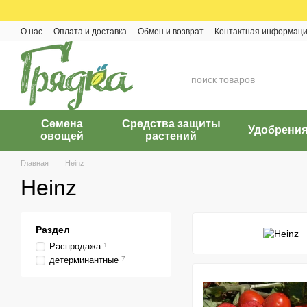
Перейти к основному контенту
О нас
Оплата и доставка
Обмен и возврат
Контактная информац
Семена
Средства защиты
Удобрени
овощей
растений
Главная
Heinz
Heinz
Раздел
Распродажа
1
детерминантные
7