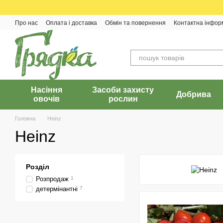
Перейти до основного контенту
Про нас
Оплата і доставка
Обмін та повернення
Контактна інфор
Насіння
Засоби захисту
Добрива
овочів
рослин
Головна
Heinz
Heinz
Розділ
Розпродаж
1
детермінантні
7