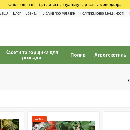
Оновлення цін. Дізнайтесь актуальну вартість у менеджера
мація
Блог
Бренди
Відгуки про магазин
Політика конфіденційності
Касети та горщики для
Полив
Агротекстиль
розсади
−29%