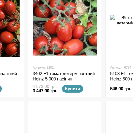
Артикул: 2201
Артикул: 6774
інантний
3402 F1 томат детермінантний
5108 F1 то
Heinz 5 000 насінин
Heinz 500 
4 873.00 грн
Купити
546.00 грн
3 447.00 грн