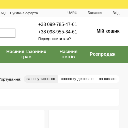
UA
RU
Бажання
Вхід
FAQ
Публічна оферта
+38 099-785-47-61
Мій кошик
+38 098-955-34-61
Передзвонити вам?
Насіння газонних
Насіння
Розпродаж
трав
квітів
за популярністю
спочатку дешевше
за назвою
Сортування: