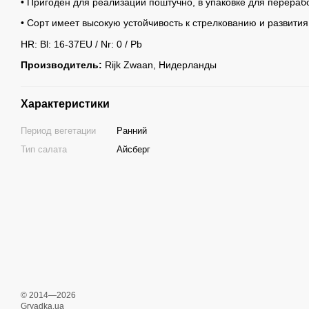
• Пригоден для реализации поштучно, в упаковке для перераб
• Сорт имеет высокую устойчивость к стрелкованию и развития
HR: Bl: 16-37EU / Nr: 0 / Pb
Производитель:
Rijk Zwaan, Нидерланды
Характеристики
Период вегетации
Ранний
Тип салата
Айсберг
© 2014—2026
Gryadka.ua