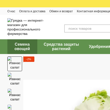
Перейти к основному контенту
О нас
Оплата и доставка
Обмен и возврат
Контактная информац
Семена
Средства защиты
Удобрени
овощей
растений
−2%