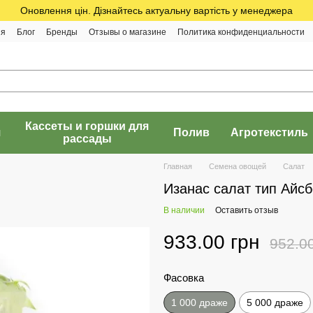
Оновлення цін. Дізнайтесь актуальну вартість у менеджера
ия
Блог
Бренды
Отзывы о магазине
Политика конфиденциальности
Кассеты и горшки для
я
Полив
Агротекстиль
рассады
Главная
Семена овощей
Салат
Изанас салат тип Айсб
В наличии
Оставить отзыв
933.00 грн
952.0
Фасовка
1 000 драже
5 000 драже