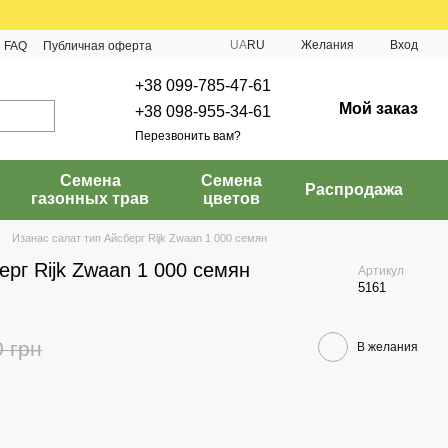
UA
RU
Желания
Вход
FAQ
Публичная оферта
+38 099-785-47-61
Мой заказ
+38 098-955-34-61
Перезвонить вам?
Семена
Семена
Распродажа
газонных трав
цветов
Изанас салат тип Айсберг Rijk Zwaan 1 000 семян
ерг Rijk Zwaan 1 000 семян
Артикул
5161
0 грн
В желания