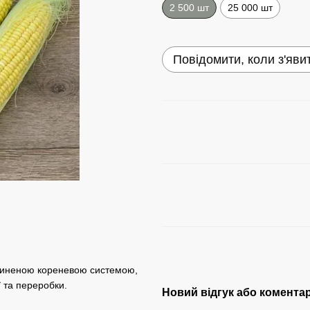
2 500 шт
25 000 шт
Повідомити, коли з'яви
звиненою кореневою системою,
ї та переробки.
Новий відгук або комента