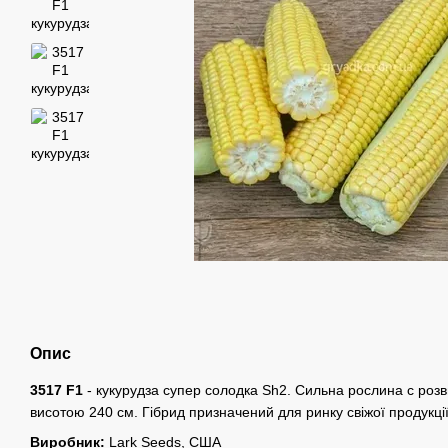
Опис
3517 F1
- кукурудза супер солодка Sh2. Сильна рослина c ро
висотою 240 см. Гібрид призначений для ринку свіжої продукці
Виробник:
Lark Seeds, США