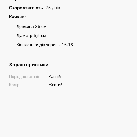
Скоростиглість:
75 днів
Качани:
Довжина 26 см
Діаметр 5,5 см
Кількість рядів зерен - 16-18
Характеристики
Період вегетації
Ранній
Колір
Жовтий