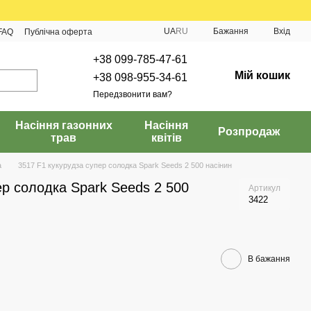
UA
RU
Бажання
Вхід
FAQ
Публічна оферта
+38 099-785-47-61
Мій кошик
+38 098-955-34-61
Передзвонити вам?
Насіння газонних
Насіння
Розпродаж
трав
квітів
а
3517 F1 кукурудза супер солодка Spark Seeds 2 500 насінин
ер солодка Spark Seeds 2 500
Артикул
3422
В бажання