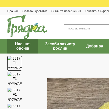
Перейти до основного контенту
Про нас
Оплата і доставка
Обмін та повернення
Контактна інфор
Насіння
Засоби захисту
Добрива
овочів
рослин