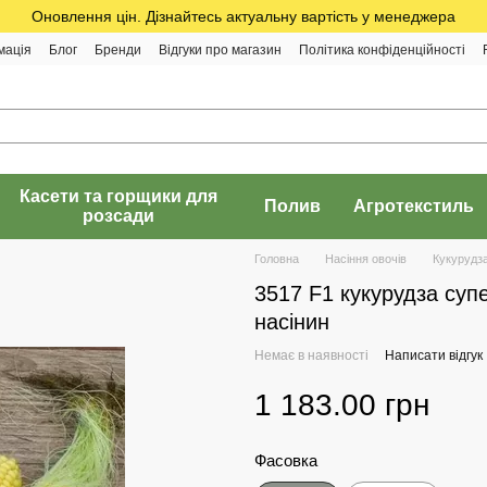
Оновлення цін. Дізнайтесь актуальну вартість у менеджера
мація
Блог
Бренди
Відгуки про магазин
Політика конфіденційності
Касети та горщики для
Полив
Агротекстиль
розсади
Головна
Насіння овочів
Кукурудз
3517 F1 кукурудза суп
насінин
Немає в наявності
Написати відгук
1 183.00 грн
Фасовка