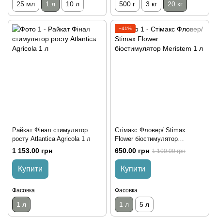
25 мл
1 л
10 л
500 г
3 кг
20 кг
−41%
Райкат Фінал стимулятор
Стімакс Фловер/ Stimax
росту Atlantica Agricola 1 л
Flower біостимулятор
Meristem 1 л
1 153.00 грн
650.00 грн
1 100.00 грн
Купити
Купити
Фасовка
Фасовка
1 л
1 л
5 л