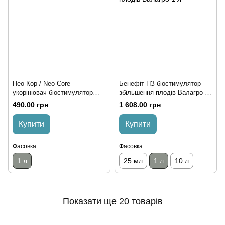
Нео Кор / Neo Core
Бенефіт ПЗ біостимулятор
укорінювач біостимулятор
збільшення плодів Валагро 1
Neova Фінляндія 1 л
л
490.00 грн
1 608.00 грн
Купити
Купити
Фасовка
Фасовка
1 л
25 мл
1 л
10 л
Показати ще 20 товарів