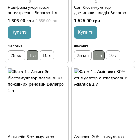
6
1
Радіфарм укорінювач-
Світ біостимулятор
антистресант Валагро 1 л
достигання плодів Валагро 1
л
1 606.00 грн
1 525.00 грн
1 658.00 грн
Купити
Купити
Фасовка
Фасовка
25 мл
1 л
10 л
25 мл
1 л
10 л
Активейв біостимулятор
Амінокат 30% стимулятор