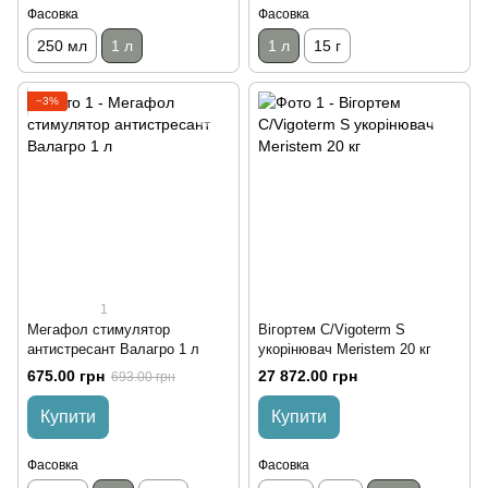
Фасовка
Фасовка
250 мл
1 л
1 л
15 г
−3%
1
Мегафол стимулятор
Вігортем С/Vigoterm S
антистресант Валагро 1 л
укорінювач Meristem 20 кг
675.00 грн
27 872.00 грн
693.00 грн
Купити
Купити
Фасовка
Фасовка