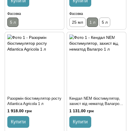
Купити
Купити
Фасовка
Фасовка
5 л
25 мл
1 л
5 л
Разормін біостимулятор росту
Кендал NEM біостимулятор,
Atlantica Agricola 1 л
захист від нематод Валагро 1
л
1 918.00 грн
1 131.00 грн
Купити
Купити