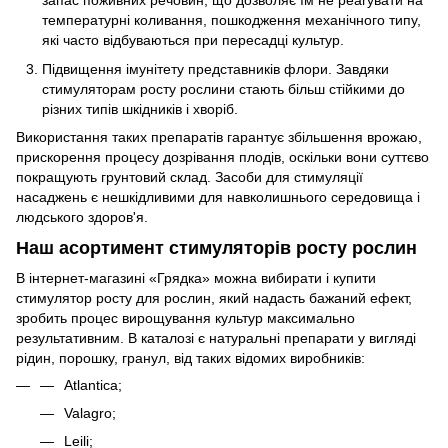
запас поживних речовин, що дозволяє їм не реагувати на
температурні коливання, пошкодження механічного типу,
які часто відбуваються при пересадці культур.
Підвищення імунітету представників флори. Завдяки
стимуляторам росту рослини стають більш стійкими до
різних типів шкідників і хворіб.
Використання таких препаратів гарантує збільшення врожаю,
прискорення процесу дозрівання плодів, оскільки вони суттєво
покращують грунтовий склад. Засоби для стимуляції
насаджень є нешкідливими для навколишнього середовища і
людського здоров'я.
Наш асортимент стимуляторів росту рослин
В інтернет-магазині «Грядка» можна вибирати і купити
стимулятор росту для рослин, який надасть бажаний ефект,
зробить процес вирощування культур максимально
результативним. В каталозі є натуральні препарати у вигляді
рідин, порошку, гранул, від таких відомих виробників:
Atlantica;
Valagro;
Leili;