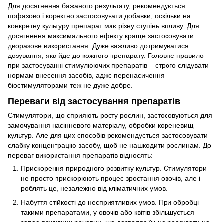
Для досягнення бажаного результату, рекомендується
пофазово і коректно застосовувати добавки, оскільки на
конкретну культуру препарат має різну ступінь впливу. Для
досягнення максимального ефекту краще застосовувати
дворазове використання. Дуже важливо дотримуватися
дозування, яка йде до кожного препарату. Головне правило
при застосуванні стимулюючих препаратів – строго слідувати
нормам внесення засобів, адже перенасичення
біостимуляторами теж не дуже добре.
Переваги від застосування препаратів
Стимулятори, що сприяють росту рослин, застосовуються для
замочування насінневого матеріалу, обробки кореневищ
культур. Але для цих способів рекомендується застосовувати
слабку концентрацію засобу, щоб не нашкодити рослинам. До
переваг використання препаратів відносять:
Прискорення природного розвитку культур. Стимулятори
не просто прискорюють процес зростання овочів, але і
роблять це, незалежно від кліматичних умов.
Набуття стійкості до несприятливих умов. При обробці
такими препаратами, у овочів або квітів збільшується