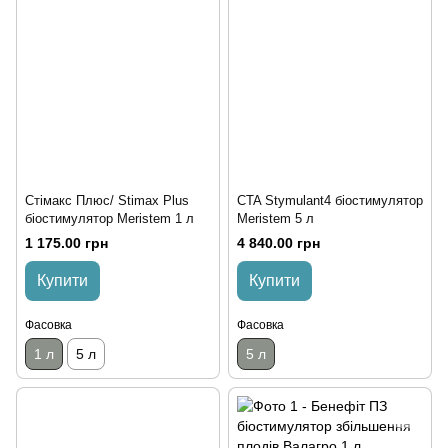
Стімакс Плюс/ Stimax Plus
CTA Stymulant4 біостимулятор
біостимулятор Meristem 1 л
Meristem 5 л
1 175.00 грн
4 840.00 грн
Купити
Купити
Фасовка
Фасовка
1 л
5 л
5 л