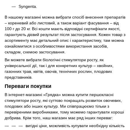
Syngenta.
В нашому магазині можна вибрати спосіб внесення препаратів
– кореневий або листовий, а також варіант фасування – від
100 г до 20 кг. Всі кошти мають відповідні сертифікати якості,
гарантують дієвий результат після застосування. Кожен товар з
асортименту має детальний опис і характеристику, там можна
ознайомитися з особливостями використання засобів,
складом, схемою застосування.
Ви можете вибрати біологічні стимулятори росту, як
універсальної дії, так і для конкретних культур – хвойних,
газонних трав, квітів, овочів, технічних рослин, плодових
представників.
Переваги покупки
В інтернет-магазині «Грядка» можна купити першокласні
стимулятори росту, які суттєво покращать розвиток овочевих,
плодових або інших культур. Ми співпрацюємо тільки з
перевіреними виробниками, тому можемо гарантувати хороші
добрива. Крім того, наш магазин має ряд інших переваг:
вигідні ціни, можливість купувати необхідну кількість