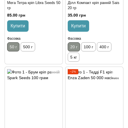
Мега Тетра кріп Libra Seeds 50
Ділл Компакт кріп ранній Sais
гр
20 гр
85.00 грн
35.00 грн
Купити
Купити
Фасовка
Фасовка
50 г
500 г
20 г
100 г
400 г
5 кг
−2%