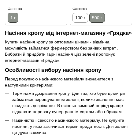
Фасовка
Фасовка
1 г
100 г
500 г
Насіння кропу від інтернет-магазину «Грядка»
Купити насіння кропу за оптовими цінами - відмінна
можливість займатися фермерством без зайвих витрат ..
Вибрати й придбати гарні насіння цієї зелені пропонує
інтернет-магазин «Грядка».
Особливості вибору насіння кропу
Перед покупкою насіннєвого матеріалу визначитеся з
наступними критеріями:
Термінами дозрівання кропу. Для тих, хто буде цілий рік
займатися вирощуванням зелені, велике значення має
швидкість дозрівання. В осінньо-зимовий період краще
віддавати перевагу супер раннім сортам або гібридам.
Надійністю і свіжістю насіннєвого матеріалу. Не купуйте
насіння, у яких закінчився термін придатності. Для зелені
це дуже важливо.