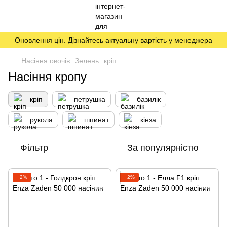
Оновлення цін. Дізнайтесь актуальну вартість у менеджера
Насіння овочів
Зелень
кріп
Насіння кропу
кріп
петрушка
базилік
рукола
шпинат
кінза
Фільтр
За популярністю
−2%
−2%