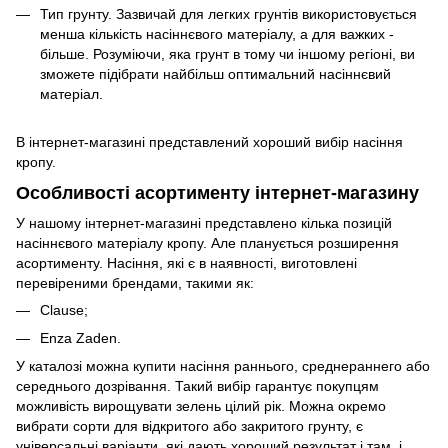
Тип грунту. Зазвичай для легких грунтів використовується
менша кількість насіннєвого матеріалу, а для важких -
більше. Розуміючи, яка грунт в тому чи іншому регіоні, ви
зможете підібрати найбільш оптимальний насіннєвий
матеріал.
В інтернет-магазині представлений хороший вибір насіння
кропу.
Особливості асортименту інтернет-магазину
У нашому інтернет-магазині представлено кілька позицій
насіннєвого матеріалу кропу. Але планується розширення
асортименту. Насіння, які є в наявності, виготовлені
перевіреними брендами, такими як:
Clause;
Enza Zaden.
У каталозі можна купити насіння раннього, среднераннего або
середнього дозрівання. Такий вибір гарантує покупцям
можливість вирощувати зелень цілий рік. Можна окремо
вибрати сорти для відкритого або закритого грунту, є
універсальні варіанти, які дають хороший результат і там, і