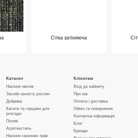
на
Сітка затіняюча
Сі
Каталог
Клієнтам
Насіння овочів
Вхід до кабінету
Засоби захисту рослин
Про нас
Добрива
Оплата і доставка
Касети та горщики для
Обмін та повернення
розсади
Контактна інформація
Полив
Блог
Агротекстиль
Бренди
Насіння газонних трав