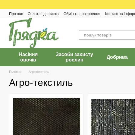
Перейти до основного контенту
Про нас
Оплата і доставка
Обмін та повернення
Контактна інфор
Насіння
Засоби захисту
Добрива
овочів
рослин
Головна
Агротекстиль
Агро-текстиль