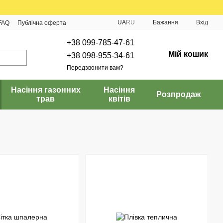
UA
RU
Бажання
Вхід
FAQ
Публічна оферта
+38 099-785-47-61
Мій кошик
+38 098-955-34-61
Передзвонити вам?
Насіння газонних
Насіння
Розпродаж
трав
квітів