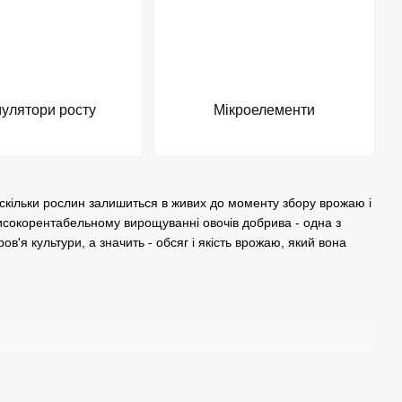
улятори росту
Мікроелементи
- скільки рослин залишиться в живих до моменту збору врожаю і
в високорентабельному вирощуванні овочів добрива - одна з
в'я культури, а значить - обсяг і якість врожаю, який вона
), калійні (K) і комплексні, тобто містять 2 або 3 елементи
них елементів. Перевищення концентрації загрожує