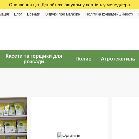
Оновлення цін. Дізнайтесь актуальну вартість у менеджера
мація
Блог
Бренди
Відгуки про магазин
Політика конфіденційності
Касети та горщики для
Полив
Агротекстиль
розсади