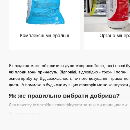
Комплексні мінеральні
Органо-мінер
Як людина може обходитися дуже мізерною їжею, так і овочі бу
які плоди вони принесуть. Відповіді, відповідно - трохи і пога
основ прибутку. Від своєчасності, точного дозування, грамотног
дасть. А помилка в будь-якому з цих факторів може коштувати 
Як же правильно вибрати добрива?
Для початку їх потрібно класифікувати за такими принципами:
За походженням:
мінеральні - неорганічні сполуки, які містять поживні речов
живлення (NP, NPK т.д.). Багато добрива можна комбінува