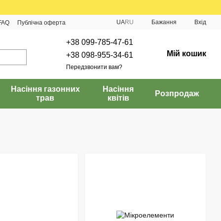
UA
RU
Бажання
Вхід
FAQ
Публічна оферта
+38 099-785-47-61
Мій кошик
+38 098-955-34-61
Передзвонити вам?
Насіння газонних
Насіння
Розпродаж
трав
квітів