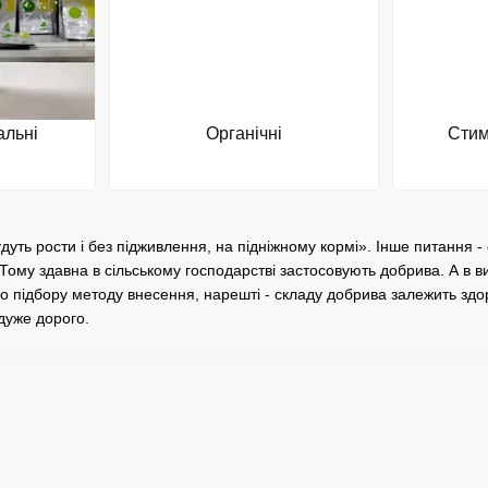
альні
Органічні
Стим
дуть рости і без підживлення, на підніжному кормі». Інше питання 
ні. Тому здавна в сільському господарстві застосовують добрива. А 
о підбору методу внесення, нарешті - складу добрива залежить здоро
дуже дорого.
ини у вигляді мінеральних солей. Діляться на азотні (N), фосфорні (P
ти або розбавляти, отримуючи точно необхідну концентрацію пожив