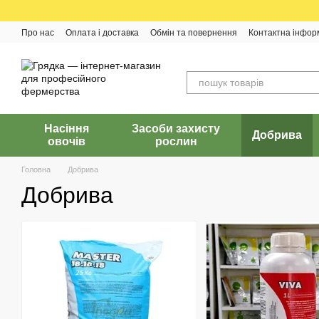
Перейти до основного контенту
Про нас
Оплата і доставка
Обмін та повернення
Контактна інфор
Насіння
Засоби захисту
Добрива
овочів
рослин
Головна
Добрива
Добрива