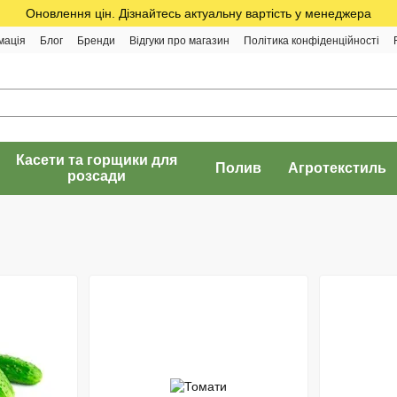
Оновлення цін. Дізнайтесь актуальну вартість у менеджера
мація
Блог
Бренди
Відгуки про магазин
Політика конфіденційності
Касети та горщики для
Полив
Агротекстиль
розсади