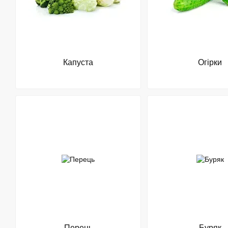
Капуста
Огірки
Перець
Буряк