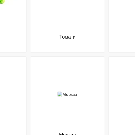
Томати
Морква