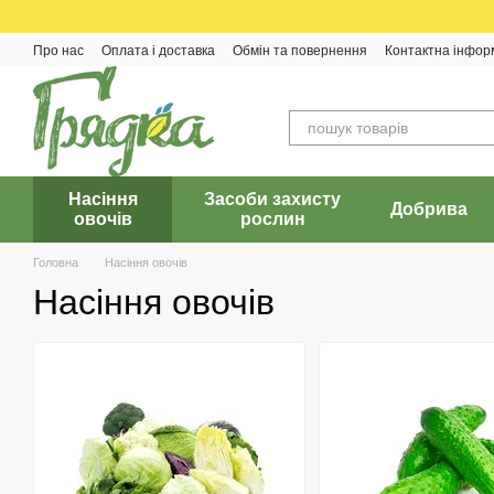
Перейти до основного контенту
Про нас
Оплата і доставка
Обмін та повернення
Контактна інфор
Насіння
Засоби захисту
Добрива
овочів
рослин
Головна
Насіння овочів
Насіння овочів