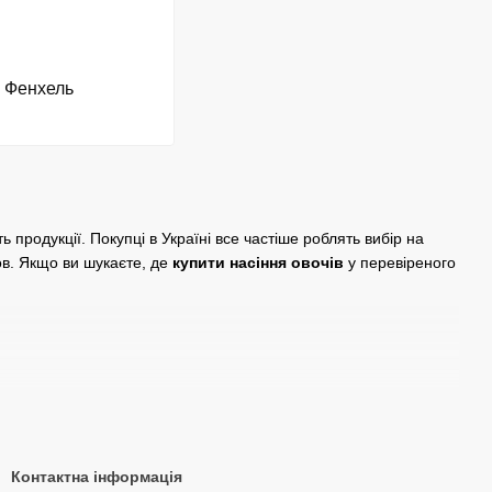
Фенхель
ь продукції. Покупці в Україні все частіше роблять вибір на
ов. Якщо ви шукаєте, де
купити насіння овочів
у перевіреного
а. Редомендується здебільшого для відкритого грунту.
оварного вигляду та швидшого дозрівання.
Контактна інформація