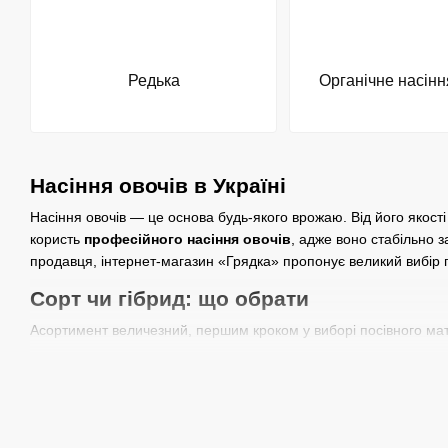
Редька
Органічне насінн
Насіння овочів в Україні
Насіння овочів — це основа будь-якого врожаю. Від його якості з
користь
професійного насіння овочів
, адже воно стабільно 
продавця, інтернет-магазин «Грядка» пропонує великий вибір гі
Сорт чи гібрид: що обрати
Асортимент величезний, першим кроком у виборі посівного мат
Сортове насіння
передає свої властивості з покоління в п
Гібридне насіння (F1)
створюють шляхом схрещування для о
Обидва варіанти мають свої переваги, і вибір залежить від кул