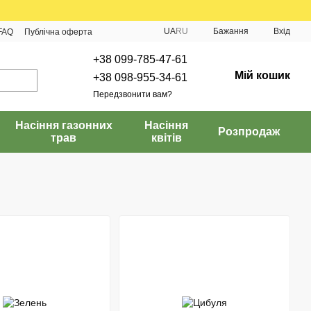
UA
RU
Бажання
Вхід
FAQ
Публічна оферта
+38 099-785-47-61
Мій кошик
+38 098-955-34-61
Передзвонити вам?
Насіння газонних
Насіння
Розпродаж
трав
квітів