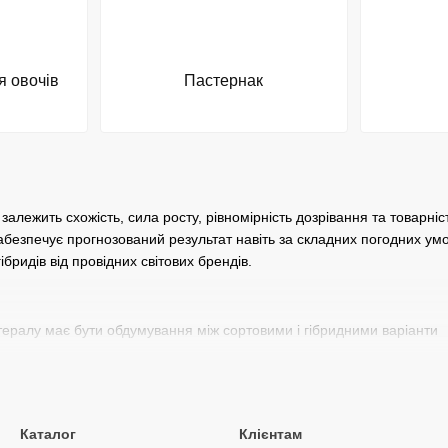
я овочів
Пастернак
алежить схожість, сила росту, рівномірність дозрівання та товарніст
забезпечує прогнозований результат навіть за складних погодних ум
бридів від провідних світових брендів.
ералу має бути обдумування між сортовими і гібридними варіанти
окоління, рослини менш примхливі у вирощуванні, ціна значно нижч
тримання підвищеної врожайності, стійкості до хвороб, рівного т
ьтури, технології вирощування та вимог ринку.
Каталог
Клієнтам