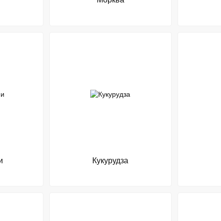
и
Кукурудза