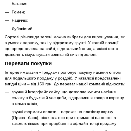
Батавия;
Ромен;
Радіччіо;
Дубовістий.
Сортові різновиди зелені можна вибрати для вирощування, як
в умовах парнику, так і у відкритому ґрунті. У кожній позиції,
що представлена на сайті, є детальний опис, а якісні фото
дозволять візуалізувати зовнішній вигляд зелені.
Переваги покупки
Інтернет-магазин «Грядка» пропонує покупку насіння оптом
для подальшого продажу у роздріб. У каталозі представлені
вигідні ціни – від 150 грн. До переваг нашої компанії відносять:
зручний інтерфейс сайту, що дозволяє купити насіння
салату в будь-який час доби, відправивши товар в корзину
в кілька кліків;
зручні формати оплати – переказ на платіжну картку
(Приват банк), післяплатою при отриманні на пошті, а
також готівкою при придбанні в офлайн-точці продажу;