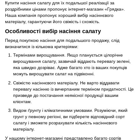
Купити насіння салату для їх подальшої реалізації за
роздрібними цінами пропонує інтернет-магазин «Грядка».
Наша компанія пропонує хороший вибір насіннєвого
матеріалу, гарантуючи його свіжість і схожість.
Особливості вибір насіння салату
Перед покупкою насіння для подальшого продажу, слід
визначитися із кількома критеріями:
Термінами вирощування. Якщо планується цілорічне
вирощування салату, зазвичай віддають перевагу зелені,
яка швидко дозріває. Адже багато хто із ваших покупців
можуть вирощувати салат на підвіконні.
Свіжістю насіннєвого матеріалу. Не варто віддавати
перевагу насінню із вичерпаним терміном придатності. Це
призведе до постачання неякісної продукції вашим
клієнтам.
Видом ґрунту і кліматичними умовами. Розуміючи, який
грунт у певному регіоні, ви підберете відповідний сорт
салату і зможете розрахувати кількість насіннєвого
матеріалу.
У нашому інтернет-магазині представлено багато сортів