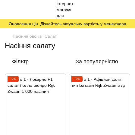
Оновлення цін. Дізнайтесь актуальну вартість у менеджера
Насіння овочів
Салат
Насіння салату
Фільтр
За популярністю
−2%
−2%