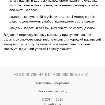
кілька варіантів доставки замовленого насіння у будь-яке
місто України – Нова пошта, перевізники Делівері, Інтайм
або Міст Експрес;
надання консультацій із усіх питань, наші менеджери із
радістю допоможуть у виборі відповідного сорту салату;
швидкий зворотній зв'язок, можливість замовити дзвінок.
Віддавши перевагу нашому магазину при купівлі насіння
салату, ви зможете гарантовано отримати хороший насіннєвий
матеріал. Ваші покупці залишаться задоволені, оскільки
матимуть відмінний урожай і високу схожість.
+38 099-785-47-61
+38 098-955-34-61
Контактна інформація
Повна версія сайту
© 2014—2026
Gryadka.ua