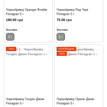
Чорнобривці Орендж Флейм
Чорнобривці Ред Чері
Floragran 5 г
Floragran 5 г
180.00 грн
75.00 грн
Фасовка
Фасовка
5 г
5 г
−50%
РОЗПРОДАЖ
−50%
Чорнобривці Голден Джем
Чорнобривці Оренж Джем
Floragran 5 г
Floragran 5 г