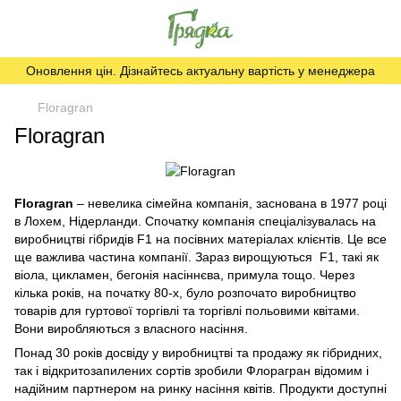
Оновлення цін. Дізнайтесь актуальну вартість у менеджера
Floragran
Floragran
Floragran
– невелика сімейна компанія, заснована в 1977 році
в Лохем, Нідерланди. Спочатку компанія спеціалізувалась на
виробництві гібридів F1 на посівних матеріалах клієнтів. Це все
ще важлива частина компанії. Зараз вирощуються F1, такі як
віола, цикламен, бегонія насіннєва, примула тощо. Через
кілька років, на початку 80-х, було розпочато виробництво
товарів для гуртової торгівлі та торгівлі польовими квітами.
Вони виробляються з власного насіння.
Понад 30 років досвіду у виробництві та продажу як гібридних,
так і відкритозапилених сортів зробили Флорагран відомим і
надійним партнером на ринку насіння квітів. Продукти доступні