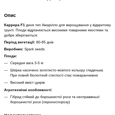
Опис
Каррера F1
диня тип Амарілло для вирощування у відкритому
грунті. Плоди відрізняються високими товарними якостями та
добре зберігаються.
Період вегетації:
80-85 днів
Виробник:
Spark seeds
Плоди:
Середня вага 3-5 кг
Шкірка насичено золотисто-жовтого кольору гладенька.
При повній біологічній стиглості стає помаранчевою
Високий вміст цукрів
Агротехнічні особливості:
Гібрид стійкий до борошнистої роси та несправжньої
борошнистої роси (пероноспорозу)