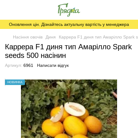
Оновлення цін. Дізнайтесь актуальну вартість у менеджера
Насіння овочів
Диня
Каррера F1 диня тип Амарілло Spark s
Каррера F1 диня тип Амарілло Spark
seeds 500 насінин
Артикул:
6961
Написати відгук
НОВИНКА