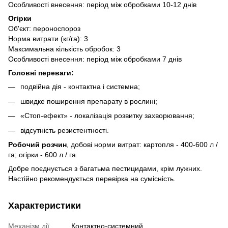
Особливості внесення: період між обробками 10-12 днів
Огірки
Об'єкт: пероноспороз
Норма витрати (кг/га): 3
Максимальна кількість обробок: 3
Особливості внесення: період між обробками 7 днів
Головні переваги:
подвійна дія - контактна і системна;
швидке поширення препарату в рослині;
«Стоп-ефект» - локалізація розвитку захворювання;
відсутність резистентності.
Робочий розчин
, добові норми витрат: картопля - 400-600 л /
га; огірки - 600 л / га.
Добре поєднується з багатьма пестицидами, крім лужних.
Настійно рекомендується перевірка на сумісність.
Характеристики
Механізм дії
Контактно-системний