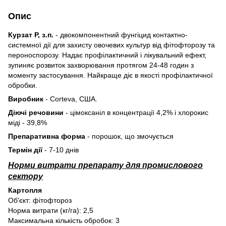
Опис
Курзат Р, з.п.
- двокомпонентний фунгіцид контактно-
системної дії для захисту овочевих культур від фітофторозу та
пероноспорозу. Надає профілактичний і лікувальний ефект,
зупиняє розвиток захворювання протягом 24-48 годин з
моменту застосування. Найкраще діє в якості профілактичної
обробки.
Виробник
- Corteva, США.
Діючі речовини
- цімоксаніл в концентрації 4,2% і хлорокис
міді - 39,8%
Препаративна форма
- порошок, що змочується
Термін дії
- 7-10 днів
Норми витрати препарату для промислового
сектору
Картопля
Об'єкт: фітофтороз
Норма витрати (кг/га): 2,5
Максимальна кількість обробок: 3