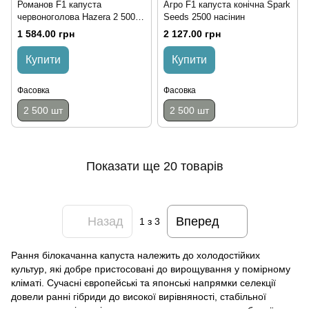
Романов F1 капуста
Агро F1 капуста конічна Spark
червоноголова Hazera 2 500
Seeds 2500 насінин
насінин
1 584.00 грн
2 127.00 грн
Купити
Купити
Фасовка
Фасовка
2 500 шт
2 500 шт
Показати ще 20 товарів
Назад
Вперед
1
з 3
Рання білокачанна капуста належить до холодостійких
культур, які добре пристосовані до вирощування у помірному
кліматі. Сучасні європейські та японські напрямки селекції
довели ранні гібриди до високої вирівняності, стабільної