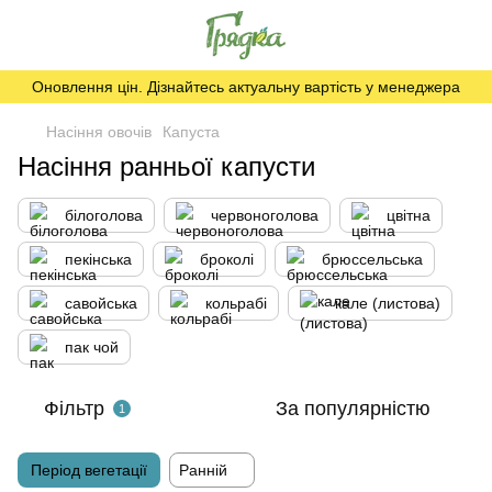
Оновлення цін. Дізнайтесь актуальну вартість у менеджера
Насіння овочів
Капуста
Насіння ранньої капусти
білоголова
червоноголова
цвітна
пекінська
броколі
брюссельська
савойська
кольрабі
кале (листова)
пак чой
Фільтр
За популярністю
1
Період вегетації
Ранній