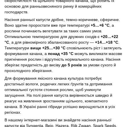
скоростиглості та щільного товарного качана, що робить їх
основою для ранньовесняного ринку й комерційних
господарств.
Насіння ранньої капусти дрібне, темно-коричневе, сферичне.
Воно здатне проростати вже при температурі
+5…+6 °C
, а
рослини починають вегетувати за таких самих умов.
Оптимальною температурою для дружних сходів є
+20…+22
°C
, а для рівномірного збалансованого росту —
+14…+18 °C
.
Температури
вище +25…+30 °C
сповільнюють ріст і затягують
формування качана, а
понад +35 °C
можуть викликати масове
пригнічення рослин і відсутність нормального качана. Насіння
зберігає придатність до висіву
до 5 років
за умови сухого й
прохолодного зберігання.
Для формування якісного качана культура потребує
достатньої вологи, родючих легких ґрунтів та дотримання
оптимальної густоти стояння рослин, щоб уникнути
загущення. На полі рання капуста вирівнюється швидко й
реагує на живлення зростанням щільного, компактного
качана. В Україні ранні гібриди успішно вирощуються в усіх
регіонах.
В нашому інтернет-магазині ви знайдете насіння ранньої
капусти від Syngenta, Bejo, Hazera, Rijk Zwaan, Spark Seeds,