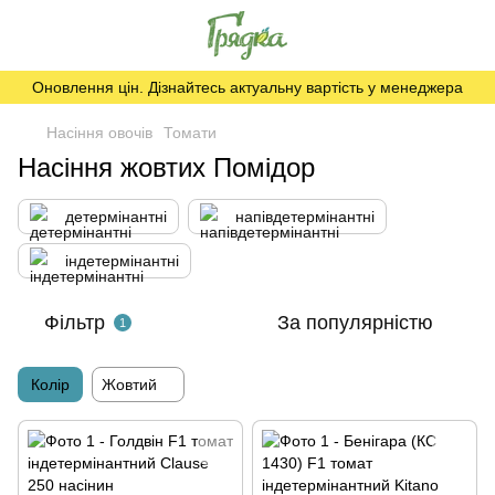
Оновлення цін. Дізнайтесь актуальну вартість у менеджера
Насіння овочів
Томати
Насіння жовтих Помідор
детермінантні
напівдетермінантні
індетермінантні
Фільтр
За популярністю
1
Колір
Жовтий