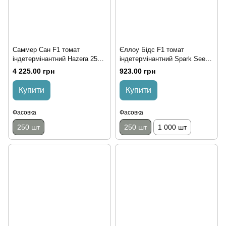
Саммер Сан F1 томат
Єллоу Бідс F1 томат
індетермінантний Hazera 250
індетермінантний Spark Seeds
насінин
250 насінин
4 225.00 грн
923.00 грн
Купити
Купити
Фасовка
Фасовка
250 шт
250 шт
1 000 шт