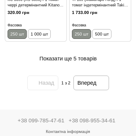
черрі детермінантний Kitano
томат індетермінантний Takii
Seeds 250 насінин
Seeds 250 насінин
320.00 грн
1 733.00 грн
Фасовка
Фасовка
250 шт
1 000 шт
250 шт
500 шт
Показати ще 5 товарів
Назад
Вперед
1
з 2
+38 099-785-47-61
+38 098-955-34-61
Контактна інформація