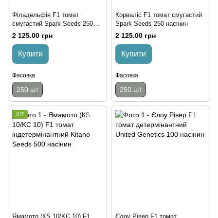
Філадельфія F1 томат
Корваліс F1 томат смугастий
смугастий Spark Seeds 250
Spark Seeds 250 насінин
насінин
2 125.00 грн
2 125.00 грн
Купити
Купити
Фасовка
Фасовка
250 шт
250 шт
ХІТ
Ямамото (КS 10/KС 10) F1
Єлоу Рівер F1 томат