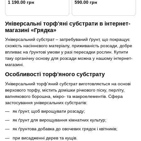
1 190.00 грн
590.00 грн
Універсальні торф'яні субстрати в інтернет-
магазині «Грядка»
Універсальний субстрат – затребуваний ґрунт, що покращує
схожість насіннєвого матеріалу, приживаність розсади, добре
впливає на ґрунтові умови у разі пересадки рослин. Купити
таку органічну основу для розсади можна у нашому інтернет-
магазині.
Особливості торф'яного субстрату
Універсальний торф'яний субстрат виготовляється на основі
верхового торфу, містить домішки річкового піску, перліту,
вапнякового борошна, мікро- та макроелементів. Сфера
застосування універсальних субстратів:
як ґрунт, щоб вирощувати розсаду;
як ґрунт для вирощування кімнатних культур;
як ґрунтова добавка до овочевих грядок і квітників;
при висадженні дерев та кущів.