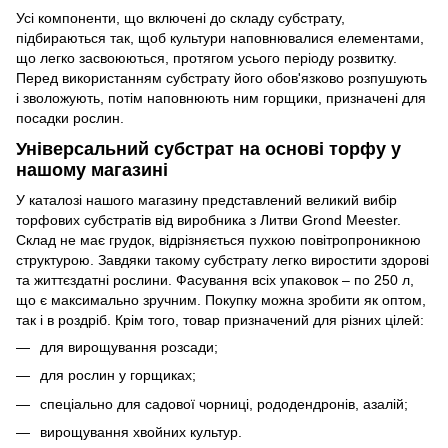
Усі компоненти, що включені до складу субстрату,
підбираються так, щоб культури наповнювалися елементами,
що легко засвоюються, протягом усього періоду розвитку.
Перед використанням субстрату його обов'язково розпушують
і зволожують, потім наповнюють ним горщики, призначені для
посадки рослин.
Універсальний субстрат на основі торфу у
нашому магазині
У каталозі нашого магазину представлений великий вибір
торфових субстратів від виробника з Литви Grond Meester.
Склад не має грудок, відрізняється пухкою повітропроникною
структурою. Завдяки такому субстрату легко виростити здорові
та життєздатні рослини. Фасування всіх упаковок – по 250 л,
що є максимально зручним. Покупку можна зробити як оптом,
так і в роздріб. Крім того, товар призначений для різних цілей:
для вирощування розсади;
для рослин у горщиках;
спеціально для садової чорниці, рододендронів, азалій;
вирощування хвойних культур.