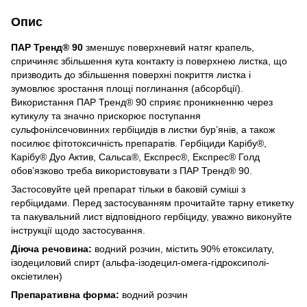
Опис
ПАР Тренд® 90
зменшує поверхневий натяг крапель,
спричиняє збільшення кута контакту із поверхнею листка, що
призводить до збільшення поверхні покриття листка і
зумовлює зростання площі поглинання (абсорбції).
Використання ПАР Тренд® 90 сприяє проникненню через
кутикулу та значно прискорює поступання
сульфонілсечовинних гербіцидів в листки бур’янів, а також
посилює фітотоксичність препаратів. Гербіциди Карібу®,
Карібу® Дуо Актив, Сальса®, Експрес®, Експрес® Голд
обов’язково треба використовувати з ПАР Тренд® 90.
Застосовуйте цей препарат тільки в баковій суміші з
гербіцидами. Перед застосуванням прочитайте тарну етикетку
та пакувальний лист відповідного гербіциду, уважно виконуйте
інструкції щодо застосування.
Діюча речовина:
водний розчин, містить 90% етоксилату,
ізодециловий спирт (альфа-ізодецил-омега-гідроксиполі-
оксіетилен)
Препаративна форма:
водний розчин