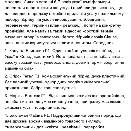
молодий. Лише в останні 6-7 років українські фермери
перестали просто «сіяти капусту» і прийшли до висновку, що
для вигідного продажу потрібно приділяти увагу правильному
підбору гібриду під умови вирощування, зберігання,
перевезення, терміни і плани реалізації, попит на конкретну
продукцію. Але навіть за такий відносно короткий термін
визнання аграріїв завоювали багато гібридів овочів Clause,
насіння яких користуються великим попитом. Серед них:
1. Капуста Бригадир F1. Один з найпопулярніших гібридів в
Україні. Середньостиглий. Його поважають за невибагливість,
високу врожайність, універсальність, довгий термін зберігання і
відмінний смак.
2. Огірок Регал F1. Комахозапильний гібрид, дуже пластичний.
Дає великий урожай однорідних плодів з універсальної
придатністю. Добре транспортується.
3. Морква Болтекс F1. Відрізняється величезною врожайністю,
невибагливістю до умов вирощування, при цьому має відмінні
смакові якості і товарний вигляд.
4. Баклажан Фабіна F1. Надпродуктивнийї ранній гібрид, що
дає дружній врожай відмінного товарного вигляду.
Універсальний - для «свіжої» реалізації і переробки.