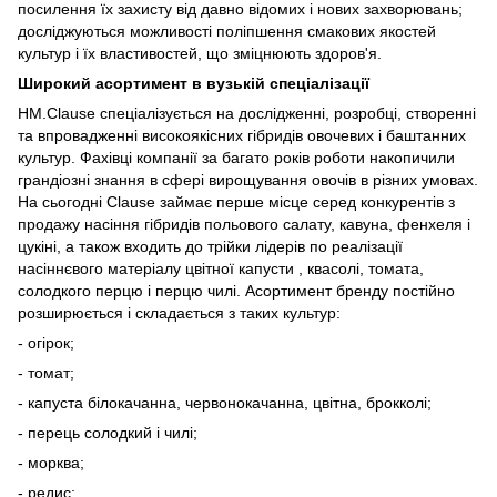
посилення їх захисту від давно відомих і нових захворювань;
досліджуються можливості поліпшення смакових якостей
культур і їх властивостей, що зміцнюють здоров'я.
Широкий асортимент в вузькій спеціалізації
HM.Clause спеціалізується на дослідженні, розробці, створенні
та впровадженні високоякісних гібридів овочевих і баштанних
культур. Фахівці компанії за багато років роботи накопичили
грандіозні знання в сфері вирощування овочів в різних умовах.
На сьогодні Clause займає перше місце серед конкурентів з
продажу насіння гібридів польового салату, кавуна, фенхеля і
цукіні, а також входить до трійки лідерів по реалізації
насіннєвого матеріалу цвітної капусти , квасолі, томата,
солодкого перцю і перцю чилі. Асортимент бренду постійно
розширюється і складається з таких культур:
- огірок;
- томат;
- капуста білокачанна, червонокачанна, цвітна, брокколі;
- перець солодкий і чилі;
- морква;
- редис;