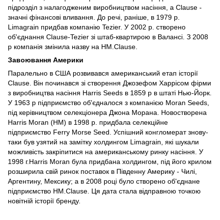
підрозділ з налагодженим виробництвом насіння, а Clause -
значні фінансові вливання. До речі, раніше, в 1979 р.
Limagrain придбав компанію Tezier. У 2002 р. створено
об'єднання Clause-Tezier зі штаб-квартирою в Валансі. З 2008
р компанія змінила назву на HM.Clause.
Завоювання Америки
Паралельно в США розвивався американський етап історії
Clause. Він починався зі створення Джозефом Харрісом фірми
з виробництва насіння Harris Seeds в 1859 р в штаті Нью-Йорк.
У 1963 р підприємство об'єдналося з компанією Moran Seeds,
під керівництвом селекціонера Джона Морана. Новостворена
Harris Moran (HM) в 1998 р. придбала селекційне
підприємство Ferry Morse Seed. Успішний конгломерат знову-
таки був узятий на замітку холдингом Limagrain, які шукали
можливість закріпитися на американському ринку насіння. У
1998 г.Harris Moran була придбана холдингом, під його крилом
розширила свій ринок поставок в Південну Америку - Чилі,
Аргентину, Мексику; а в 2008 році було створено об'єднане
підприємство HM.Clause. Ця дата стала відправною точкою
новітній історії бренду.