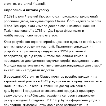
століття, в столиці Франції.
Європейські витоки успіху
У 1891 р юний вчений Люсьєн Клоз, пристрасно захоплений
рослинництвом, заснував фірму Clause. Його надихали успіхи
П'єра Тезьера, який чимало досяг в своїй компанії насіння
Tezier, заснованої в 1785 р. Долі двох фірм-колег в
майбутньому тісно переплетуться.
Клоз розумів, що одного виробництва вже відомих сортів мало
для успішного розвитку компанії. Прагнення винаходити і
розробляти призвело до відкриття в 1924 р новітньої
лабораторії, де під керівництвом засновника компанії
проводилися дослідження існуючих сортів і виведення нових.
Молода наука генетика успішно використовувалася для старої
як світ цілі - нагодувати людство.
В середині ХХ століття Clause починає всерйоз виходити на
європейський ринок - в 1949 р відкривається представництво в
Італії, в 1965 р.- в Іспаніі. Успішний досвід компанії в
дослідженні і продажах висококласної продукції привернув
увагу одного з найбільших гравців на світовому аграрному
ринку - холдинг Limagrain . У 1996 р була оформлена угода з
придбання, Лімагрейн отримав в своє розпорядження