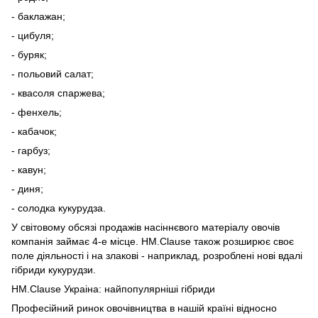
- баклажан;
- цибуля;
- буряк;
- польовий салат;
- квасоля спаржева;
- фенхель;
- кабачок;
- гарбуз;
- кавун;
- диня;
- солодка кукурудза.
У світовому обсязі продажів насіннєвого матеріалу овочів
компанія займає 4-е місце. HM.Clause також розширює своє
поле діяльності і на злакові - наприклад, розроблені нові вдалі
гібриди кукурудзи.
HM.Clause Украіна: найпопулярніші гібриди
Професійний ринок овочівництва в нашій країні відносно