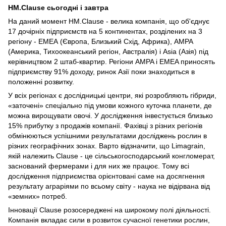
HM.Clause сьогодні і завтра
На даний момент HM.Clause - велика компанія, що об'єднує
17 дочірніх підприємств на 5 континентах, розділених на 3
регіону - ЕМЕА (Європа, Близький Схід, Африка), АМРА
(Америка, Тихоокеанський регіон, Австралія) і Аsia (Азія) під
керівництвом 2 штаб-квартир. Регіони AMPA і EMEA приносять
підприємству 91% доходу, ринок Азії поки знаходиться в
положенні розвитку.
У всіх регіонах є дослідницькі центри, які розробляють гібриди,
«заточені» спеціально під умови кожного куточка планети, де
можна вирощувати овочі. У дослідження інвестується близько
15% прибутку з продажів компанії. Фахівці з різних регіонів
обмінюються успішними результатами досліджень рослин в
різних географічних зонах. Варто відзначити, що Limagrain,
якій належить Clause - це сільськогосподарський конгломерат,
заснований фермерами і для них же працює. Тому всі
дослідження підприємства орієнтовані саме на досягнення
результату аграріями по всьому світу - наука не відірвана від
«земних» потреб.
Інновації Clause розосереджені на широкому полі діяльності.
Компанія вкладає сили в розвиток сучасної генетики рослин,