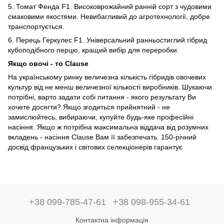
5. Томат Фенда F1. Високоврожайний ранній сорт з чудовими
смаковими якостями. Невибагливий до агротехнології, добре
транспортується.
6. Перець Геркулес F1. Універсальний ранньостиглий гібрид
кубоподібного перцю, кращий вибір для переробки.
Якщо овочі - то Clause
На українському ринку величезна кількість гібридів овочевих
культур від не менш величезної кількості виробників. Шукаючи
потрібні, варто задати собі питання - якого результату Ви
хочете досягти? Якщо згодиться прийнятний - не
замислюйтесь, вибираючи, купуйте будь-яке професійні
насіння. Якщо ж потрібна максимальна віддача від розумних
вкладень - насіння Clause Вам її забезпечать. 150-річний
досвід французьких і світових селекціонерів гарантує
+38 099-785-47-61
+38 098-955-34-61
Контактна інформація