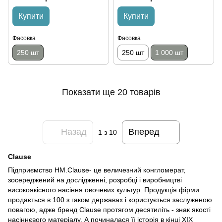
Купити
Купити
Фасовка
Фасовка
250 шт
250 шт
1 000 шт
Показати ще 20 товарів
Назад
Вперед
1
з 10
Clause
Підприємство HM.Clause- це величезний конгломерат,
зосереджений на дослідженні, розробці і виробництві
високоякісного насіння овочевих культур. Продукція фірми
продається в 100 з гаком державах і користується заслуженою
повагою, адже бренд Clause протягом десятиліть - знак якості
насіннєвого матеріалу. А починалася її історія в кінці ХІХ