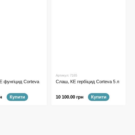
Артикул: 7165
Е фунгіцид Corteva
Слаш, КЕ гербіцид Corteva 5 л
н
Купити
10 100.00 грн
Купити