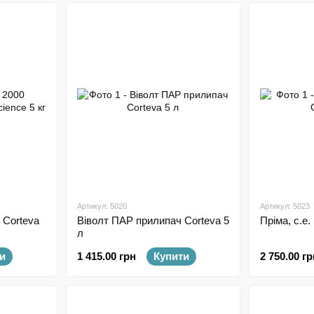
Артикул: 5020
Артикул: 5023
 Corteva
Віволт ПАР прилипач Corteva 5
Пріма, с.е.
л
и
1 415.00 грн
Купити
2 750.00 гр