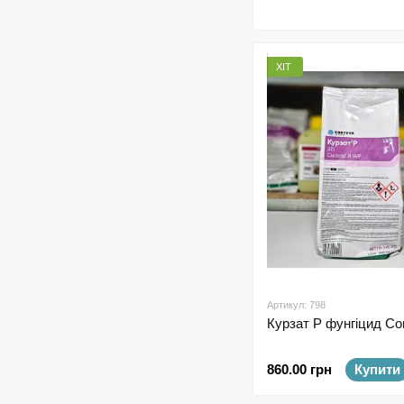
ХІТ
Артикул: 798
Курзат Р фунгіцид Cor
860.00 грн
Купити