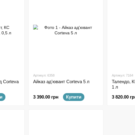
Артикул: 6358
Артикул: 7164
д Corteva
Айказ ад'ювант Corteva 5 л
Талендо, К
1 л
и
3 390.00 грн
Купити
3 820.00 гр