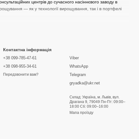
нсультаційних центрів до сучасного насіннєвого заводу в
ирощування — як у технології вирощування, так і в портфелі
дводольних і злакових бур’янів навіть у складних погодних
Контактна інформація
ий захист від хвороб та високу врожайність.
+38 099-785-47-61
Viber
ивом на корисну ентомофауну.
+38 098-955-34-61
WhatsApp
Telegram
Передзвонити вам?
ії гібридів.
gryadka@ukr.net
 як кукурудза, соняшник, ріпак, пшениця, соя, виноград,
ися з бур’янами, хворобами та шкідниками, забезпечуючи
Склад: Україна, м. Львів, вул.
Драгана 9, 79049 Пн-Пт: 09:00–
18:00 Сб: 09:00–16:00
 вигідною ціною. Ми пропонуємо лише сертифіковану продукцію
Мапа проїзду
можуть обрати оптимальні рішення для вашого господарства.