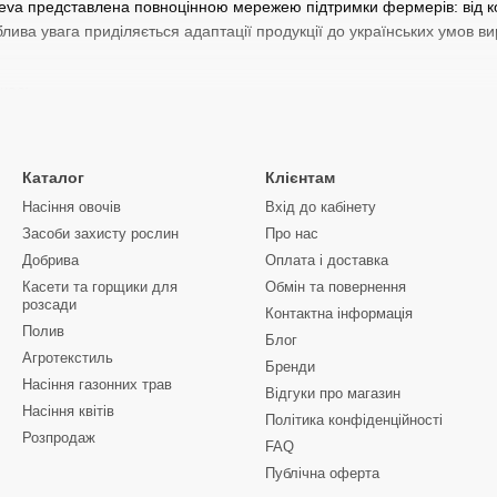
teva представлена повноцінною мережею підтримки фермерів: від ко
блива увага приділяється адаптації продукції до українських умов в
чає:
речовинами Arylex™, Rinskor™, які забезпечують надійний контроль 
Каталог
Клієнтам
препарати з молекулами Zorvec™ та Inatreq™, які гарантують тривал
Насіння овочів
Вхід до кабінету
окоління (Isoclast™ active) з вибірковою дією та мінімальним впл
Засоби захисту рослин
Про нас
ктивного стартового захисту насіння.
Добрива
Оплата і доставка
та соняшнику
бренду Pioneer™ — визнаного стандарту якості у селекц
Касети та горщики для
Обмін та повернення
розсади
Контактна інформація
мендувала себе як надійна основа в системах захисту культур таких
Полив
Блог
и. Використання препаратів цього бренду дозволяє ефективно борот
Агротекстиль
н і максимальний врожай.
Бренди
Насіння газонних трав
Відгуки про магазин
ка
ви можете купити оригінальні засоби захисту рослин Corteva за
Насіння квітів
Політика конфіденційності
идкою доставкою по всій Україні. Наші агрономи-консультанти допо
Розпродаж
FAQ
Публічна оферта