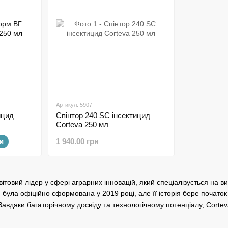
Артикул: 5907
ицид
Спінтор 240 SC інсектицид
Corteva 250 мл
и
1 940.00 грн
ітовий лідер у сфері аграрних інновацій, який спеціалізується на в
 була офіційно сформована у 2019 році, але її історія бере початок
Завдяки багаторічному досвіду та технологічному потенціалу, Corteva