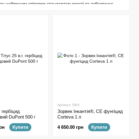
ідає найвищим світовим стандартам якості та забезпечує
ирощування в нашому кліматі.
тія, Зорвек Вінабрія, Таліус та інші)
речовини, високу ефективність та безпечність для
вала довіру агровиробників у понад 140 країнах світу,
Артикул: 3954
. гербіцид
Зорвек Інкантія®, СЕ фунгіцид
вий DuPont 500 г
Corteva 1 л
грн
Купити
4 650.00 грн
Купити