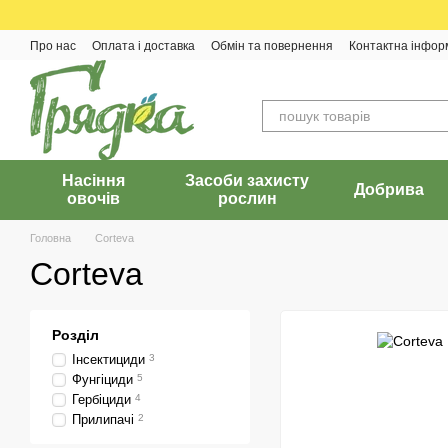
Перейти до основного контенту
Про нас
Оплата і доставка
Обмін та повернення
Контактна інфор
Насіння
Засоби захисту
Добрива
овочів
рослин
Головна
Corteva
Corteva
Розділ
Інсектициди
3
Фунгіциди
5
Гербіциди
4
Прилипачі
2