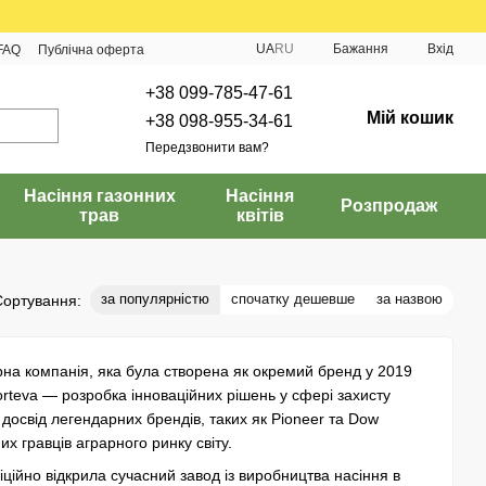
UA
RU
Бажання
Вхід
FAQ
Публічна оферта
+38 099-785-47-61
Мій кошик
+38 098-955-34-61
Передзвонити вам?
Насіння газонних
Насіння
Розпродаж
трав
квітів
за популярністю
спочатку дешевше
за назвою
Сортування:
на компанія, яка була створена як окремий бренд у 2019
rteva — розробка інноваційних рішень у сфері захисту
 досвід легендарних брендів, таких як Pioneer та Dow
их гравців аграрного ринку світу.
іційно відкрила сучасний завод із виробництва насіння в