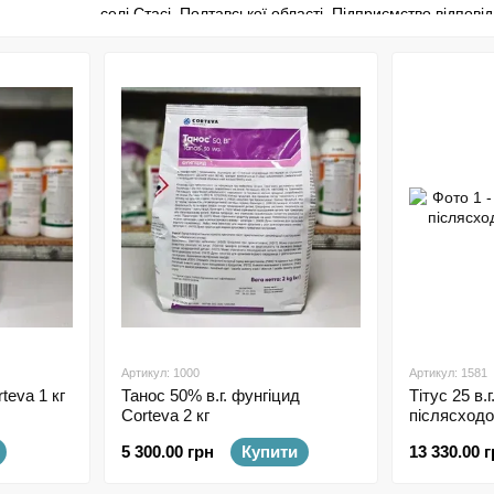
селі Стасі, Полтавської області. Підприємство відпов
українських фермерів адаптованими гібридами для в
Corteva пропонує широкий спектр продуктів:
Гербіциди
нового покоління
Фунгіциди
з унікальними молекулами (Зорвек Інкан
Інсектициди
(Радіант)
Протруйники
Насіння кукурудзи та соняшнику
Pioneer™
Продукти Corteva поєднують у собі інноваційні діючі 
навколишнього середовища. Саме тому компанія завою
включно з Україною.
Артикул: 1000
Артикул: 1581
teva 1 кг
Танос 50% в.г. фунгіцид
Тітус 25 в.г
Corteva 2 кг
післясходо
5 300.00 грн
Купити
13 330.00 