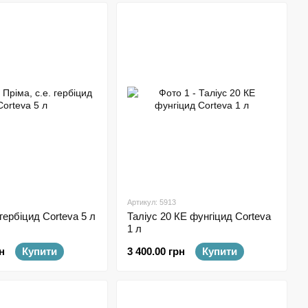
Артикул: 5913
 гербіцид Corteva 5 л
Таліус 20 КЕ фунгіцид Corteva
1 л
н
Купити
3 400.00 грн
Купити