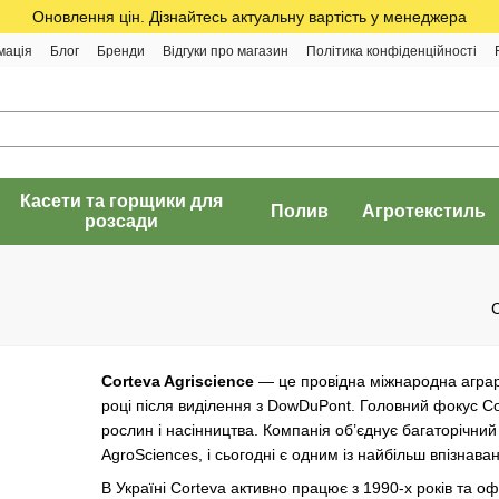
Оновлення цін. Дізнайтесь актуальну вартість у менеджера
мація
Блог
Бренди
Відгуки про магазин
Політика конфіденційності
Касети та горщики для
Полив
Агротекстиль
розсади
Corteva Agriscience
— це провідна міжнародна аграр
році після виділення з DowDuPont. Головний фокус Co
рослин і насінництва. Компанія об’єднує багаторічний
AgroSciences, і сьогодні є одним із найбільш впізнаван
В Україні Corteva активно працює з 1990-х років та оф