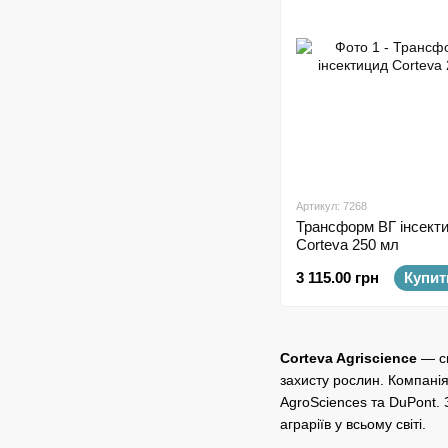
Артикул: 7268
Трансформ ВГ інсект
Corteva 250 мл
3 115.00 грн
Купит
Corteva Agriscience
— св
захисту рослин. Компанія
AgroSciences та DuPont. 
аграріїв у всьому світі.