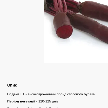
Опис
Родена F1
- високоврожайний гібрид столового буряка.
Період вегетації
- 120-125 днів