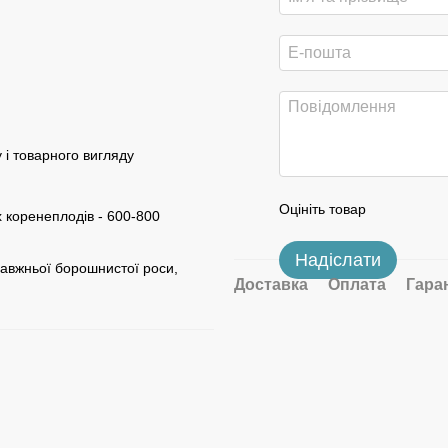
 і товарного вигляду
Оцініть товар
х коренеплодів - 600-800
Надіслати
равжньої борошнистої роси,
Доставка
Оплата
Гара