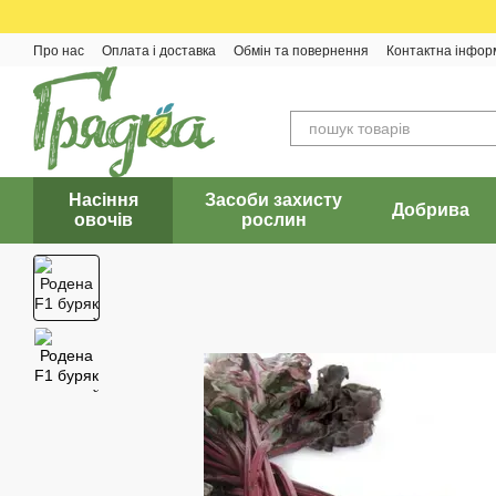
Перейти до основного контенту
Про нас
Оплата і доставка
Обмін та повернення
Контактна інфор
Насіння
Засоби захисту
Добрива
овочів
рослин