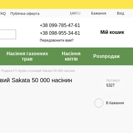
UA
RU
Бажання
Вхід
FAQ
Публічна оферта
+38 099-785-47-61
Мій кошик
+38 098-955-34-61
Передзвонити вам?
Насіння газонних
Насіння
Розпродаж
трав
квітів
Родена F1 буряк столовий Sakata 50 000 насінин
вий Sakata 50 000 насінин
Артикул
5327
В бажання