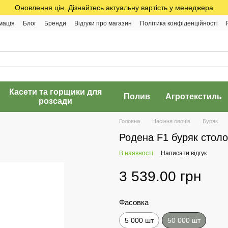
Оновлення цін. Дізнайтесь актуальну вартість у менеджера
мація
Блог
Бренди
Відгуки про магазин
Політика конфіденційності
Касети та горщики для
Полив
Агротекстиль
розсади
Головна
Насіння овочів
Буряк
Родена F1 буряк столо
В наявності
Написати відгук
3 539.00 грн
Фасовка
5 000 шт
50 000 шт