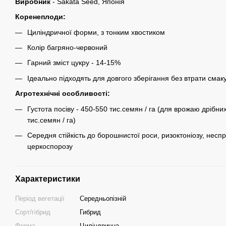
Виробник
- Sakata Seed, Японія
Коренеплоди:
Циліндричної форми, з тонким хвостиком
Колір багряно-червоний
Гарний зміст цукру - 14-15%
Ідеально підходять для довгого зберігання без втрати смаку
Агротехнічні особливості:
Густота посіву - 450-550 тис.семян / га (для врожаю дрібни
тис.семян / га)
Середня стійкість до борошнистої роси, ризоктоніозу, несп
церкоспорозу
Характеристики
Період вегетації
Середньопізній
Сорт/гібрид
Гибрид
Форма
Циліндрична