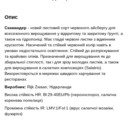
Опис
Скамандер
- новий листовий сорт червоного айсбергу для
всесезонного вирощування у відкритому та закритому ґрунті, а
також на гідропоніці. Має гладкі червоні листки з відмінним
хрускотом. Насичений та стійкий червоний колір навіть в
умовах недостатнього освітлення. Стійкий до розтріскування
та крайових опіків. Призначений для вирощування як до
збиральної стиглості, так і для зрізу молодих листків, а також
для вирощування в салатних композиціях (Salatrio).
Використовується в мережах швидкого харчування та
ресторанах.
Виробник:
Rijk Zwaan, Нідерланди
Висока стійкість HR: Bl:29-40EU/Pb (пероноспороз, салатна
коренева попелиця)
Проміжна стійкість IR: LMV:1/Fol:1 (вірус салатної мозаїки,
фузаріоз)